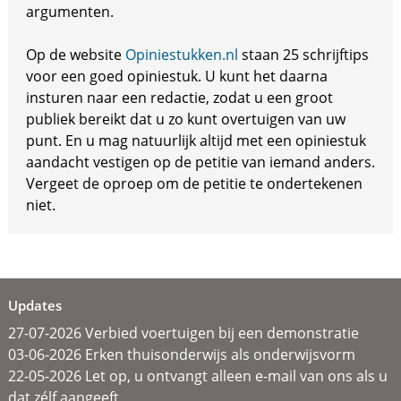
argumenten.
Op de website
Opiniestukken.nl
staan 25 schrijftips
voor een goed opiniestuk. U kunt het daarna
insturen naar een redactie, zodat u een groot
publiek bereikt dat u zo kunt overtuigen van uw
punt. En u mag natuurlijk altijd met een opiniestuk
aandacht vestigen op de petitie van iemand anders.
Vergeet de oproep om de petitie te ondertekenen
niet.
Updates
27-07-2026 Verbied voertuigen bij een demonstratie
03-06-2026 Erken thuisonderwijs als onderwijsvorm
22-05-2026 Let op, u ontvangt alleen e-mail van ons als u
dat zélf aangeeft