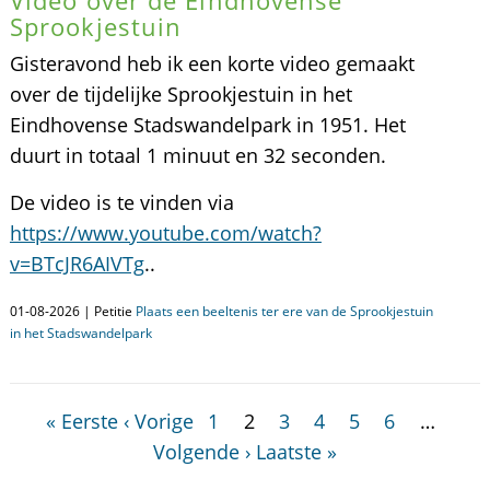
Video over de Eindhovense
Sprookjestuin
Gisteravond heb ik een korte video gemaakt
over de tijdelijke Sprookjestuin in het
Eindhovense Stadswandelpark in 1951. Het
duurt in totaal 1 minuut en 32 seconden.
De video is te vinden via
https://www.youtube.com/watch?
v=BTcJR6AIVTg
..
01-08-2026 | Petitie
Plaats een beeltenis ter ere van de Sprookjestuin
in het Stadswandelpark
« Eerste
‹ Vorige
1
2
3
4
5
6
…
Volgende ›
Laatste »