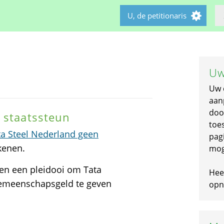
U, de petitionaris
Uw
Uw 
aan
doo
 staatssteun
toe
ta Steel Nederland geen
pagi
kenen.
mog
n een pleidooi om Tata
Hee
gemeenschapsgeld te geven
opni