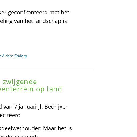
ker geconfronteerd met het
meling van het landschap is
in A'dam-Osdorp
 zwijgende
venterrein op land
van 7 januari jl. Bedrijven
eciteerd.
dsdeelwethouder: Maar het is
er de zwijgende