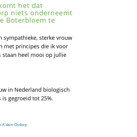
komt het dat
rp niets onderneemt
De Boterbloem te
en sympathieke, sterke vrouw
n met principes die ik voor
staan heel mooi op jullie
uw in Nederland biologisch
s is gegroeid tot 25%.
in A'dam-Osdorp