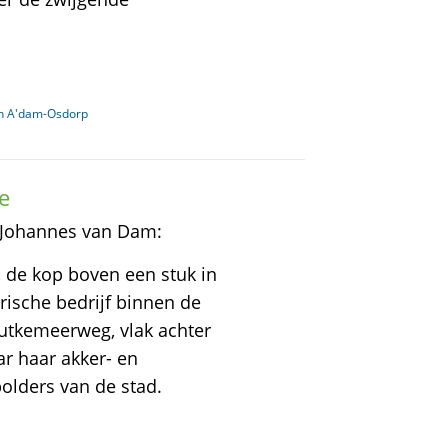
in A'dam-Osdorp
e
f Johannes van Dam:
, de kop boven een stuk in
rische bedrijf binnen de
tkemeerweg, vlak achter
r haar akker- en
olders van de stad.