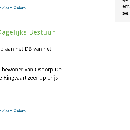
iem
in A'dam-Osdorp
peti
agelijks Bestuur
p aan het DB van het
ige bewoner van Osdorp-De
e Ringvaart zeer op prijs
in A'dam-Osdorp