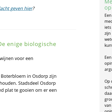
Me
op
acht geven hier
?
Een
mede
iet
zijn
wet
De enige biologische
kun
g
Een 
wijnen voor een
opi
arg
e Boterbloem in Osdorp zijn
Op 
ehouden. Stadsdeel Osdorp
schr
d plat te gooien om er een
daa
gro
van
opi