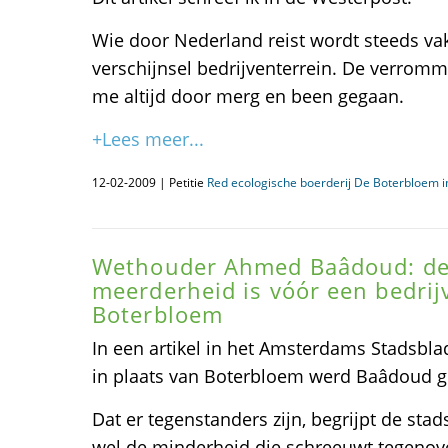
Wie door Nederland reist wordt steeds va
verschijnsel bedrijventerrein. De verrom
me altijd door merg en been gegaan.
+Lees meer...
12-02-2009 | Petitie
Red ecologische boerderij De Boterbloem 
Wethouder Ahmed Baâdoud: de
meerderheid is vóór een bedrij
Boterbloem
In een artikel in het Amsterdams Stadsblad 
in plaats van Boterbloem werd Baâdoud g
Dat er tegenstanders zijn, begrijpt de sta
wel de minderheid die schreeuwt tegenov