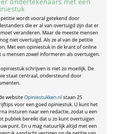
er ondertekenaars met een
iniestuk
 petitie wordt vooral getekend door
standers die er al van overtuigd zijn dat er
s moet veranderen. Maar de meeste mensen
 nog niet overtuigd. Als ze al van de petitie
en. Met een opiniestuk in de krant of online
t u mensen zowel informeren als overtuigen.
opiniestuk schrijven is niet zo moeilijk. De
nie staat centraal, ondersteund door
umenten.
de website
Opiniestukken.nl
staan 25
ijftips voor een goed opiniestuk. U kunt het
rna insturen naar een redactie, zodat u een
ot publiek bereikt dat u zo kunt overtuigen
 uw punt. En u mag natuurlijk altijd met een
niestuk aandacht vestigen op de petitie van