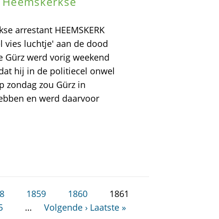
an Heemskerkse
erkse arrestant HEEMSKERK
l vies luchtje' aan de dood
ge Gürz werd vorig weekend
t hij in de politiecel onwel
p zondag zou Gürz in
hebben en werd daarvoor
8
1859
1860
1861
5
…
Volgende ›
Laatste »