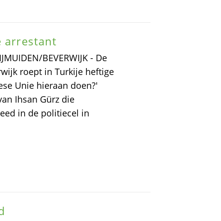
e arrestant
t IJMUIDEN/BEVERWIJK - De
ijk roept in Turkije heftige
pese Unie hieraan doen?'
an Ihsan Gürz die
ed in de politiecel in
