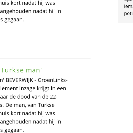
uis kort nadat hij was
iem
aangehouden nadat hij in
peti
as gegaan.
 Turkse man'
n' BEVERWIJK - GroenLinks-
lement inzage krijgt in een
naar de dood van de 22-
 is. De man, van Turkse
uis kort nadat hij was
aangehouden nadat hij in
as gegaan.