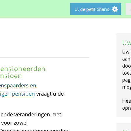
U, de petitionaris
Uw
Uw 
aan
doo
pensioneerden
toe
ensioen
pagi
enspaarders en
mog
igen pensioen
vraagt u de
Hee
opni
jpende veranderingen met
 voor zowel
 Deze veranderingen worden