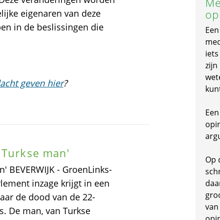
Me
op
lijke eigenaren van deze
n in de beslissingen die
Een
mede
iet
zijn
wet
acht geven hier
?
kun
Een 
opi
arg
 Turkse man'
Op 
n' BEVERWIJK - GroenLinks-
schr
lement inzage krijgt in een
daa
gro
naar de dood van de 22-
van
 is. De man, van Turkse
opi