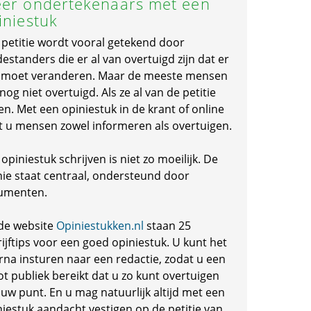
er ondertekenaars met een
iniestuk
 petitie wordt vooral getekend door
standers die er al van overtuigd zijn dat er
s moet veranderen. Maar de meeste mensen
 nog niet overtuigd. Als ze al van de petitie
en. Met een opiniestuk in de krant of online
t u mensen zowel informeren als overtuigen.
opiniestuk schrijven is niet zo moeilijk. De
nie staat centraal, ondersteund door
umenten.
de website
Opiniestukken.nl
staan 25
ijftips voor een goed opiniestuk. U kunt het
rna insturen naar een redactie, zodat u een
ot publiek bereikt dat u zo kunt overtuigen
 uw punt. En u mag natuurlijk altijd met een
niestuk aandacht vestigen op de petitie van