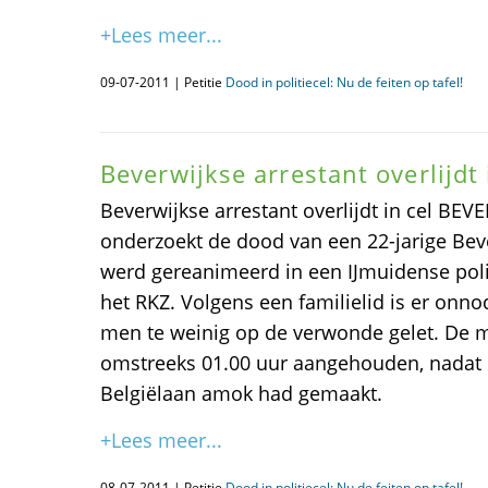
+Lees meer...
09-07-2011 | Petitie
Dood in politiecel: Nu de feiten op tafel!
Beverwijkse arrestant overlijdt 
Beverwijkse arrestant overlijdt in cel BEV
onderzoekt de dood van een 22-jarige Bev
werd gereanimeerd in een IJmuidense polit
het RKZ. Volgens een familielid is er onno
men te weinig op de verwonde gelet. De ma
omstreeks 01.00 uur aangehouden, nadat h
Belgiëlaan amok had gemaakt.
+Lees meer...
08-07-2011 | Petitie
Dood in politiecel: Nu de feiten op tafel!