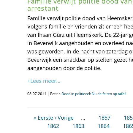
Familie verwijt politie dood v
arrestant
Familie verwijt politie dood van Heemsk
Volgens familie en vrienden zit er 'een hee
van Ihsan Gürz uit Heemskerk. De 22-jari
in Beverwijk aangehouden en overleed nada
was geworden. In de nacht van zaterdag o
Beverwijk een snackbar op stelten gezet 
aangehouden door de politie.
+Lees meer...
08-07-2011 | Petitie
Dood in politiecel: Nu de feiten op tafel!
« Eerste
‹ Vorige
…
1857
185
1862
1863
1864
186