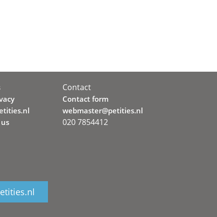
Contact
s
ivacy
Contact form
tities.nl
webmaster@petities.nl
020 7854412
 us
tities.nl