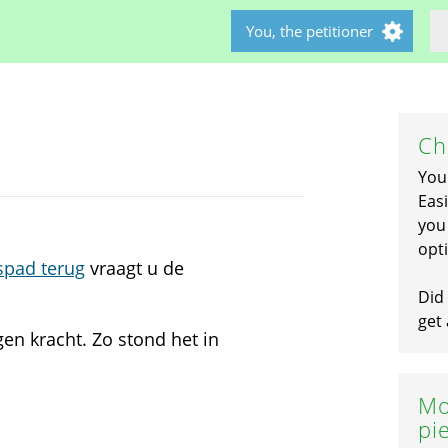
You, the petitioner
Ch
You
Easi
you 
opti
tspad terug
vraagt u de
Did 
get 
gen kracht. Zo stond het in
Mo
pi