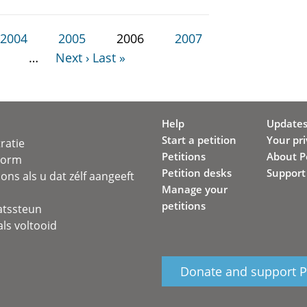
2004
2005
2006
2007
…
Next ›
Last »
Help
Update
Start a petition
Your pr
ratie
Petitions
About Pe
svorm
Petition desks
Support
ons als u dat zélf aangeeft
Manage your
petitions
atssteun
ls voltooid
Donate and support Pe