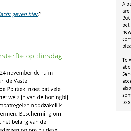
A p
are
acht geven hier
?
But
peti
new
conv
plea
nsterfte op dinsdag
To w
abo
p 24 november de ruim
Sen
an de Vaste
acc
also
Politiek inziet dat vele
some
 het welzijn van de honingbij
to s
 maatregelen noodzakelijk
schermen. Bescherming om
 het belang van de
 iedereen op om bij deze