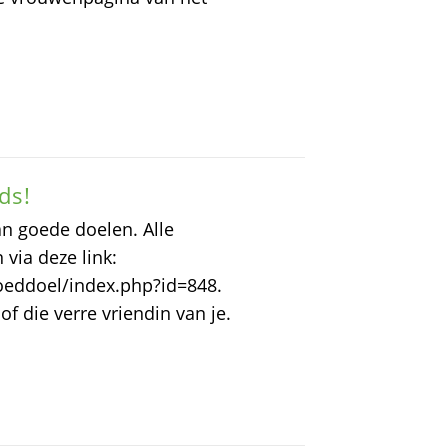
ds!
an goede doelen. Alle
ia deze link:
oeddoel/index.php?id=848.
f die verre vriendin van je.