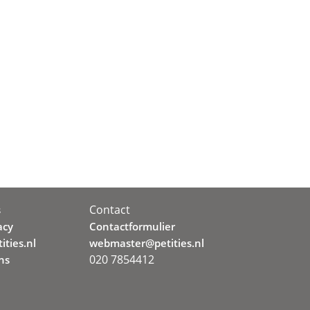
Contact
s
acy
Contactformulier
ities.nl
webmaster@petities.nl
020 7854412
ns