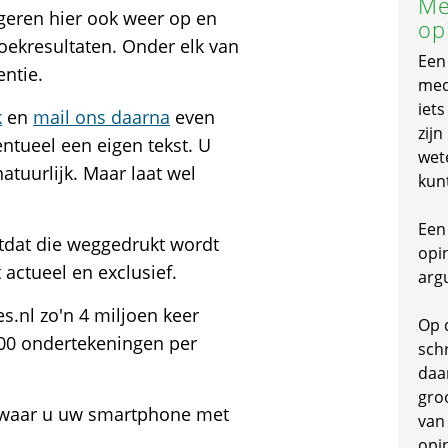
Me
geren hier ook weer op en
op
zoekresultaten. Onder elk van
Een
entie.
mede
iet
k
en
mail ons daarna
even
zijn
ntueel een eigen tekst. U
wet
tuurlijk. Maar laat wel
kun
Een 
otdat die weggedrukt wordt
opi
 actueel en exclusief.
arg
s.nl zo'n 4 miljoen keer
Op 
00 ondertekeningen per
schr
daa
gro
e waar u uw smartphone met
van
opi