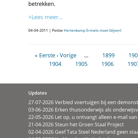
betrekken.
+Lees meer...
04-04-2011 | Petitie
Hertenkamp Ermelo moet blijven!
« Eerste
‹ Vorige
…
1899
190
1904
1905
1906
190
Updates
27-07-2026 Verbied voertuigen bij een demonst
03-06-2026 Erken thuisonderwijs als onderwij
22-05-2026 Let op, u ontvangt alleen e-mail van 
21-04-2026 Steun het Groen Staal Project
02-04-2026 Geef Tata Steel Nederland geen sta