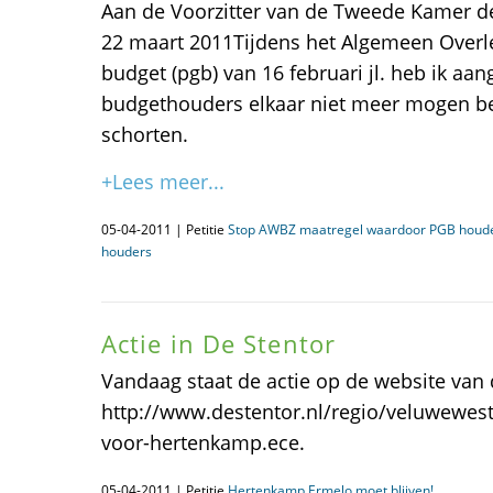
Aan de Voorzitter van de Tweede Kamer d
22 maart 2011Tijdens het Algemeen Over
budget (pgb) van 16 februari jl. heb ik aa
budgethouders elkaar niet meer mogen bet
schorten.
+Lees meer...
05-04-2011 | Petitie
Stop AWBZ maatregel waardoor PGB houde
houders
Actie in De Stentor
Vandaag staat de actie op de website van 
http://www.destentor.nl/regio/veluwewest
voor-hertenkamp.ece.
05-04-2011 | Petitie
Hertenkamp Ermelo moet blijven!