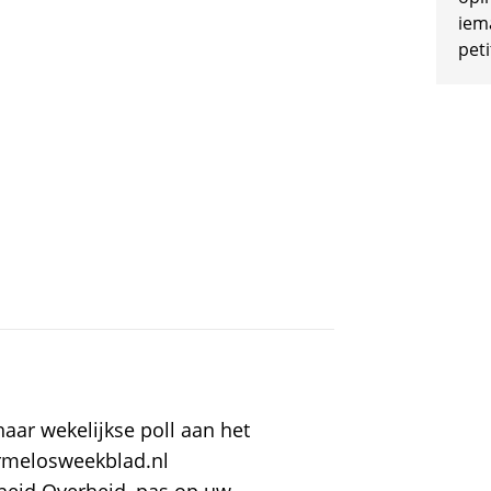
iem
peti
aar wekelijkse poll aan het
rmelosweekblad.nl