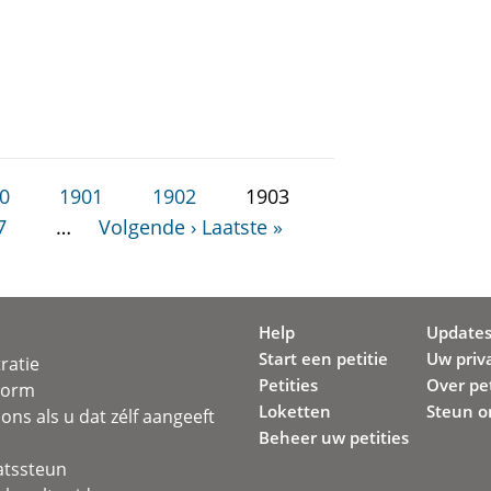
0
1901
1902
1903
7
…
Volgende ›
Laatste »
Help
Update
Start een petitie
Uw priv
ratie
Petities
Over pet
svorm
Loketten
Steun o
ons als u dat zélf aangeeft
Beheer uw petities
atssteun