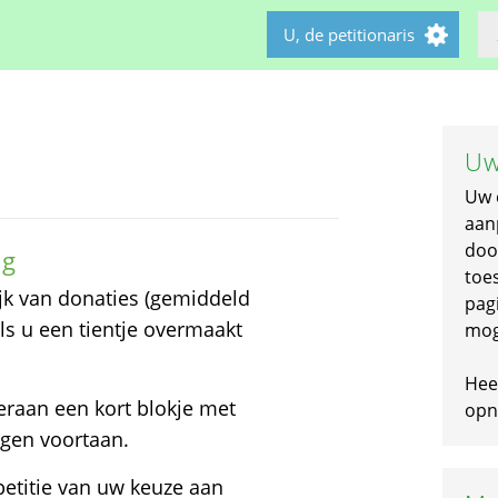
U, de petitionaris
Uw
Uw 
aan
doo
ng
toe
lijk van donaties (gemiddeld
pagi
als u een tientje overmaakt
mog
Hee
deraan een kort blokje met
opni
ngen voortaan.
petitie van uw keuze aan