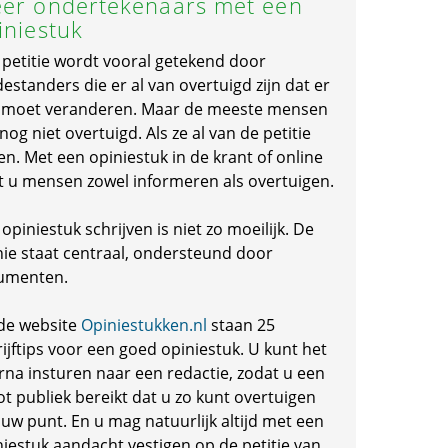
er ondertekenaars met een
iniestuk
 petitie wordt vooral getekend door
standers die er al van overtuigd zijn dat er
s moet veranderen. Maar de meeste mensen
 nog niet overtuigd. Als ze al van de petitie
en. Met een opiniestuk in de krant of online
t u mensen zowel informeren als overtuigen.
opiniestuk schrijven is niet zo moeilijk. De
nie staat centraal, ondersteund door
umenten.
de website
Opiniestukken.nl
staan 25
ijftips voor een goed opiniestuk. U kunt het
rna insturen naar een redactie, zodat u een
ot publiek bereikt dat u zo kunt overtuigen
 uw punt. En u mag natuurlijk altijd met een
niestuk aandacht vestigen op de petitie van