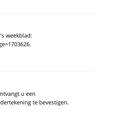
o's weekblad:
ge=1703626.
ontvangt u een
dertekening te bevestigen.