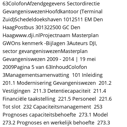
63ColofonAfzendgegevens Sectordirectie
GevangeniswezenHoofdkantoor (Terminal
Zuid)Schedeldoekshaven 1012511 EM Den
HaagPostbus 301322500 GC Den
Haagwww.dji.nlProjectnaam Masterplan
GWOns kenmerk -Bijlagen 3Auteurs DJI,
sector gevangeniswezenMasterplan
Gevangeniswezen 2009 - 2014 | 19 mei
2009Pagina 5 van 63InhoudColofon 
3Managementsamenvatting  101 Inleiding 
201.1 Modernisering Gevangeniswezen  201.2
Vestigingen  211.3 Detentiecapaciteit  211.4
Financiële taakstelling  221.5 Personeel  221.6
Tot slot  232 Capaciteitsmanagement  253
Prognoses capaciteitsbehoefte  273.1 Model 
273.2 Prognoses en werkelijk behoefte  273.3