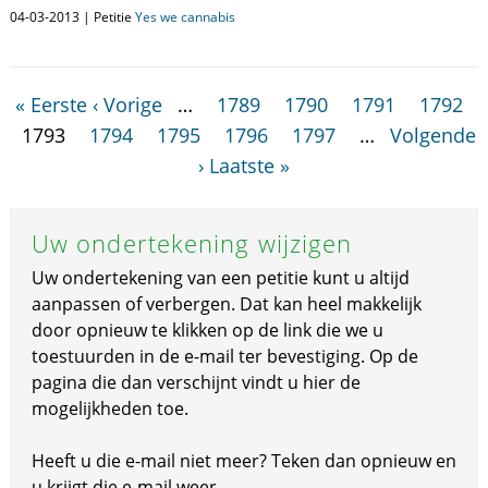
04-03-2013 | Petitie
Yes we cannabis
« Eerste
‹ Vorige
…
1789
1790
1791
1792
1793
1794
1795
1796
1797
…
Volgende
›
Laatste »
Uw ondertekening wijzigen
Uw ondertekening van een petitie kunt u altijd
aanpassen of verbergen. Dat kan heel makkelijk
door opnieuw te klikken op de link die we u
toestuurden in de e-mail ter bevestiging. Op de
pagina die dan verschijnt vindt u hier de
mogelijkheden toe.
Heeft u die e-mail niet meer? Teken dan opnieuw en
u krijgt die e-mail weer.