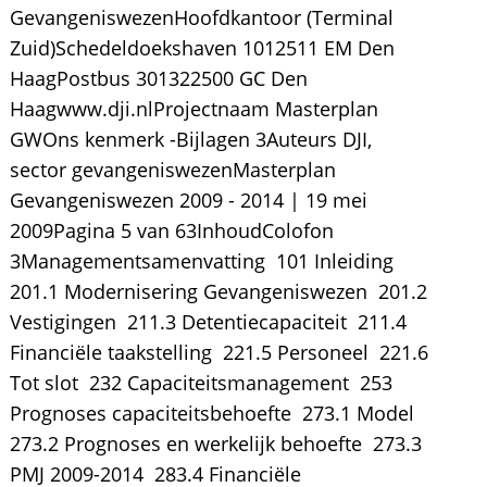
GevangeniswezenHoofdkantoor (Terminal
Zuid)Schedeldoekshaven 1012511 EM Den
HaagPostbus 301322500 GC Den
Haagwww.dji.nlProjectnaam Masterplan
GWOns kenmerk -Bijlagen 3Auteurs DJI,
sector gevangeniswezenMasterplan
Gevangeniswezen 2009 - 2014 | 19 mei
2009Pagina 5 van 63InhoudColofon 
3Managementsamenvatting  101 Inleiding 
201.1 Modernisering Gevangeniswezen  201.2
Vestigingen  211.3 Detentiecapaciteit  211.4
Financiële taakstelling  221.5 Personeel  221.6
Tot slot  232 Capaciteitsmanagement  253
Prognoses capaciteitsbehoefte  273.1 Model 
273.2 Prognoses en werkelijk behoefte  273.3
PMJ 2009-2014  283.4 Financiële