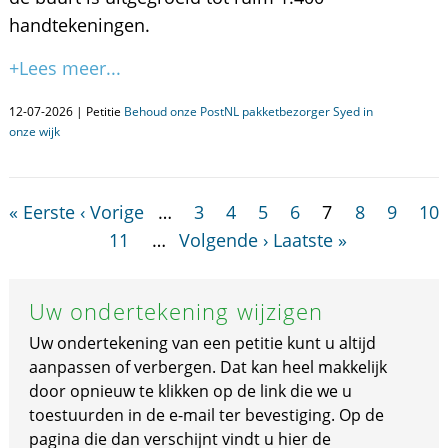
handtekeningen.
+Lees meer...
12-07-2026 | Petitie
Behoud onze PostNL pakketbezorger Syed in
onze wijk
« Eerste
‹ Vorige
…
3
4
5
6
7
8
9
10
11
…
Volgende ›
Laatste »
Uw ondertekening wijzigen
Uw ondertekening van een petitie kunt u altijd
aanpassen of verbergen. Dat kan heel makkelijk
door opnieuw te klikken op de link die we u
toestuurden in de e-mail ter bevestiging. Op de
pagina die dan verschijnt vindt u hier de