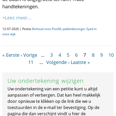
handtekeningen.
+Lees meer...
12-07-2026 | Petitie
Behoud onze PostNL pakketbezorger Syed in
onze wijk
« Eerste
‹ Vorige
…
3
4
5
6
7
8
9
10
11
…
Volgende ›
Laatste »
Uw ondertekening wijzigen
Uw ondertekening van een petitie kunt u altijd
aanpassen of verbergen. Dat kan heel makkelijk
door opnieuw te klikken op de link die we u
toestuurden in de e-mail ter bevestiging. Op de
pagina die dan verschijnt vindt u hier de