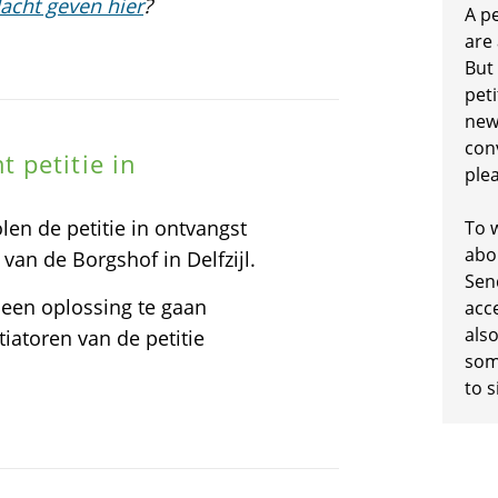
acht geven hier
?
A p
are
But
peti
new
conv
 petitie in
plea
en de petitie in ontvangst
To w
abo
n de Borgshof in Delfzijl.
Sen
 een oplossing te gaan
acc
also
iatoren van de petitie
some
to s