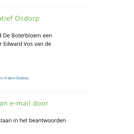
atief Osdorp
ed De Boterbloem een
ter Edward Vos van de
 in A'dam-Osdorp
an e-mail door
staan in het beantwoorden