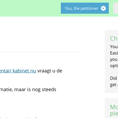
You, the petitioner
Ch
You
Easi
you 
opti
ntair kabinet nu
vraagt u de
Did 
get 
rmatie, maar is nog steeds
Mo
pi