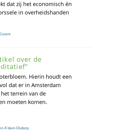
t dat zij het economisch én
orssele in overheidshanden
 Essent
tikel over de
itatief"
Boterbloem. Hierin houdt een
vol dat er in Amsterdam
 het terrein van de
jven moeten komen.
 in A'dam-Osdorp