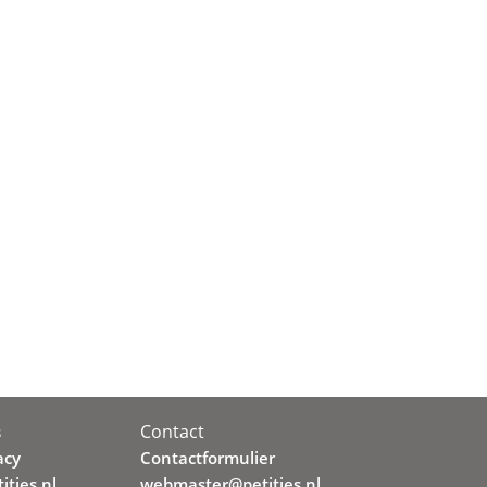
Contact
s
acy
Contactformulier
ities.nl
webmaster@petities.nl