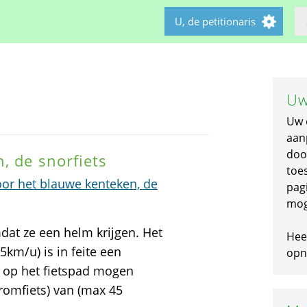
U, de petitionaris
Uw
Uw 
aan
doo
, de snorfiets
toe
oor het blauwe kenteken, de
pagi
mog
mdat ze een helm krijgen. Het
Hee
km/u) is in feite een
opni
 op het fietspad mogen
romfiets) van (max 45