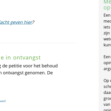
Me
op
Een
mede
acht geven hier
?
iet
zijn
wet
kun
e in ontvangst
Een 
opi
de petitie voor het behoud
arg
n ontvangst genomen. De
Op 
schr
daa
gro
ven!
van
opi