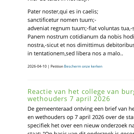
Pater noster,qui es in caelis;
sanctificetur nomen tuum;-
adveniat regnum tuum;-fiat voluntas tua,-si
Panem nostrum cotidianum da nobis hodie;
nostra,-sicut et nos dimittimus debitoribu
in tentationem,sed libera nos a malo..
2026-04-10 | Petition
Bescherm onze kerken
Reactie van het college van b
wethouders 7 april 2026
De gemeenteraad ontving een brief van he
en wethouders op 7 april 2026 over de st
specifiek het over een nieuw onderzoek n
staat: "Op basis van dit onderzoek is geco