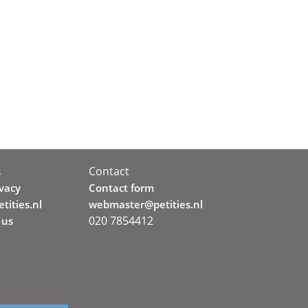
Contact
s
ivacy
Contact form
tities.nl
webmaster@petities.nl
020 7854412
 us