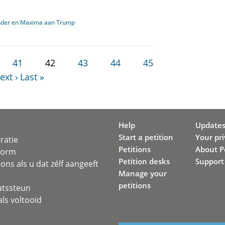
ander en Maxima aan Trump
41
42
43
44
45
ext ›
Last »
Help
Update
Start a petition
Your pr
ratie
Petitions
About Pe
svorm
Petition desks
Support
ons als u dat zélf aangeeft
Manage your
petitions
atssteun
ls voltooid