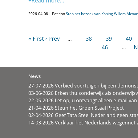
+Read more...
2026-04-08 | Petition
Stop het bezoek van Koning Willem Alex
« First
‹ Prev
…
38
39
40
46
…
N
News
27-07-2026 Verbied voertuigen bij een demonst
03-06-2026 Erken thuisonderwijs als onderwij
22-05-2026 Let op, u ontvangt alleen e-mail van 
21-04-2026 Steun het Groen Staal Project
02-04-2026 Geef Tata Steel Nederland geen sta
14-03-2026 Verklaar het Nederlands wegennet a