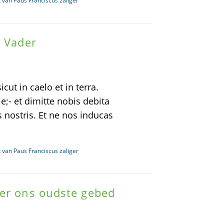
ht van Paus Franciscus zaliger
e Vader
cut in caelo et in terra.
- et dimitte nobis debita
s nostris. Et ne nos inducas
ht van Paus Franciscus zaliger
ver ons oudste gebed