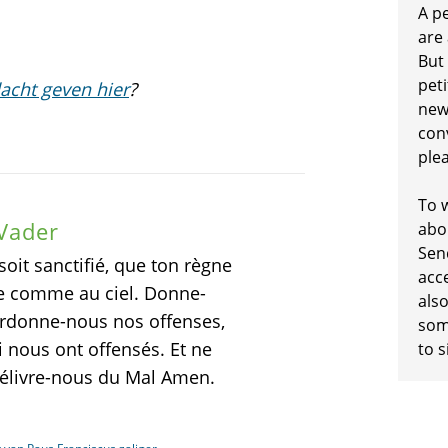
A p
are
But
peti
acht geven hier
?
new
conv
plea
To w
 Vader
abo
Sen
oit sanctifié, que ton règne
acc
rre comme au ciel. Donne-
also
ardonne-nous nos offenses,
some
nous ont offensés. Et ne
to s
délivre-nous du Mal Amen.