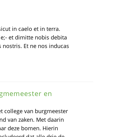
cut in caelo et in terra.
- et dimitte nobis debita
s nostris. Et ne nos inducas
urgmemeester en
t college van burgmeester
and van zaken. Met daarin
aar deze bomen. Hierin
ncludeerd dat alle drie de