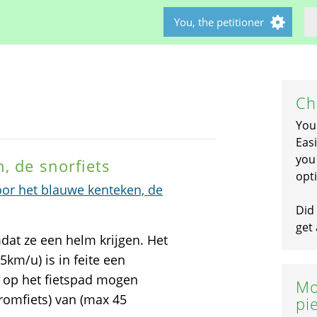
You, the petitioner
Ch
You
Easi
you 
, de snorfiets
opti
oor het blauwe kenteken, de
Did 
get 
mdat ze een helm krijgen. Het
km/u) is in feite een
 op het fietspad mogen
Mo
romfiets) van (max 45
pi