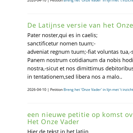
2026-04-10 | Petition
Breng het 'Onze Vader' in lijn met 't inzic
De Latijnse versie van het Onz
Pater noster,qui es in caelis;
sanctificetur nomen tuum;-
adveniat regnum tuum;-fiat voluntas tua,-si
Panem nostrum cotidianum da nobis hodie;
nostra,-sicut et nos dimittimus debitoribu
in tentationem,sed libera nos a malo..
2026-04-10 | Petition
Breng het 'Onze Vader' in lijn met 't inzic
een nieuwe petitie op komst o
Het Onze Vader
Hier de tekst in het latijn