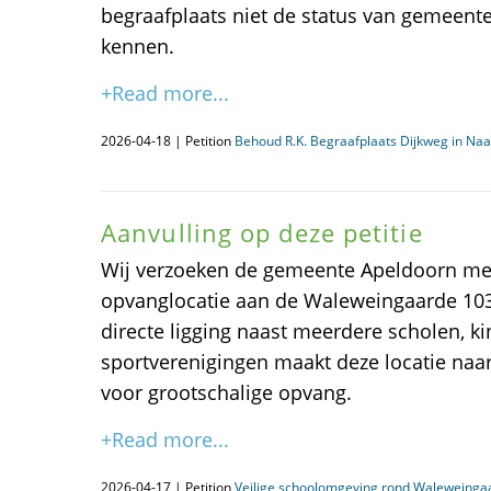
begraafplaats niet de status van gemeent
kennen.
+Read more...
2026-04-18 | Petition
Behoud R.K. Begraafplaats Dijkweg in Naa
Aanvulling op deze petitie
Wij verzoeken de gemeente Apeldoorn me
opvanglocatie aan de Waleweingaarde 10
directe ligging naast meerdere scholen, 
sportverenigingen maakt deze locatie naa
voor grootschalige opvang.
+Read more...
2026-04-17 | Petition
Veilige schoolomgeving rond Waleweingaa