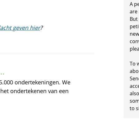
A p
are
But
peti
acht geven hier
?
new
conv
plea
To w
..
abo
Sen
5.000 ondertekeningen. We
acc
 het ondertekenen van een
also
some
to s