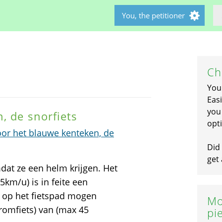
You, the petitioner
Ch
You
Easi
you 
, de snorfiets
opti
oor het blauwe kenteken, de
Did 
get 
mdat ze een helm krijgen. Het
km/u) is in feite een
 op het fietspad mogen
Mo
romfiets) van (max 45
pi