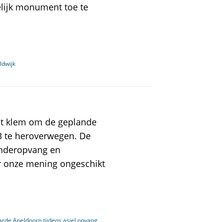
elijk monument toe te
ldwijk
t klem om de geplande
3 te heroverwegen. De
kinderopvang en
r onze mening ongeschikt
rde Apeldoorn tijdens asiel opvang