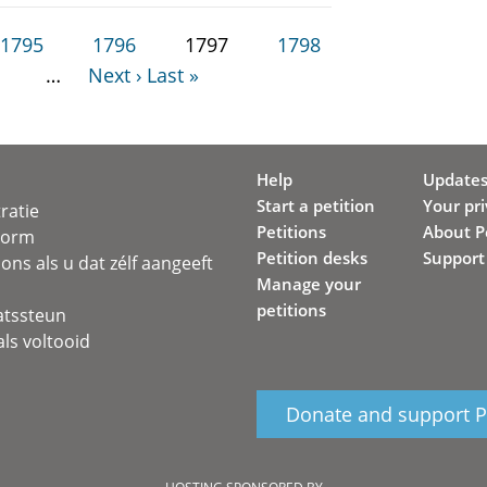
1795
1796
1797
1798
…
Next ›
Last »
Help
Update
Start a petition
Your pr
ratie
Petitions
About Pe
svorm
Petition desks
Support
ons als u dat zélf aangeeft
Manage your
petitions
atssteun
ls voltooid
Donate and support Pe