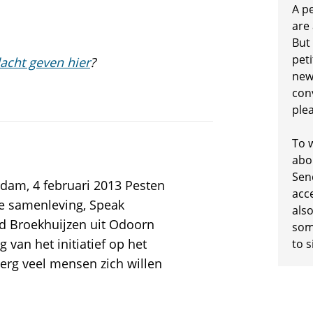
A p
are
But
peti
acht geven hier
?
new
conv
plea
To w
abo
Sen
rdam, 4 februari 2013 Pesten
acc
e samenleving, Speak
also
ard Broekhuijzen uit Odoorn
some
van het initiatief op het
to s
erg veel mensen zich willen