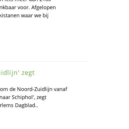
nkbaar voor. Afgelopen
kistanen waar we bij
dlijn' zegt
s
 om de Noord-Zuidlijn vanaf
aar Schiphol', zegt
arlems Dagblad..