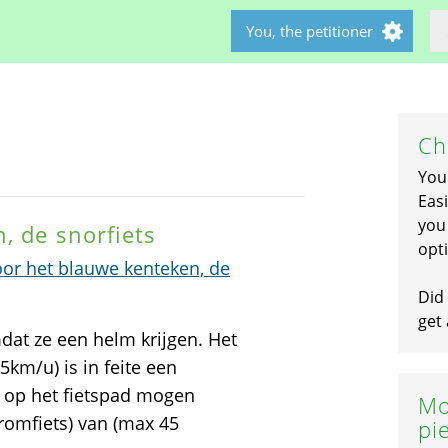
You, the petitioner
Ch
You
Easi
you 
, de snorfiets
opti
oor het blauwe kenteken, de
Did 
get 
mdat ze een helm krijgen. Het
km/u) is in feite een
 op het fietspad mogen
Mo
romfiets) van (max 45
pi