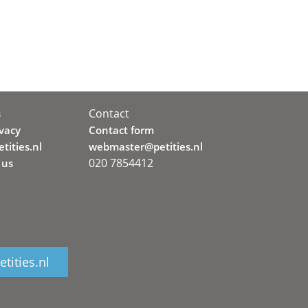
Contact
s
ivacy
Contact form
tities.nl
webmaster@petities.nl
020 7854412
 us
tities.nl