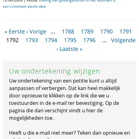
12-06-2009 | Petitie
Sluiting van gevangenissen in het Noorden is
een crimineel slecht idee
« Eerste
‹ Vorige
…
1788
1789
1790
1791
1792
1793
1794
1795
1796
…
Volgende
›
Laatste »
Uw ondertekening wijzigen
Uw ondertekening van een petitie kunt u altijd
aanpassen of verbergen. Dat kan heel makkelijk
door opnieuw te klikken op de link die we u
toestuurden in de e-mail ter bevestiging. Op de
pagina die dan verschijnt vindt u hier de
mogelijkheden toe.
Heeft u die e-mail niet meer? Teken dan opnieuw en