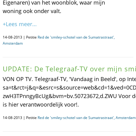
Eigenaren) van het woonblok, waar mijn
woning ook onder valt.
+Lees meer...
14-08-2013 | Petitie
Red de 'smiley-schotel van de Sumatrastraat',
Amsterdam
UPDATE: De Telegraaf-TV over mijn smi
VON OP TV. Telegraaf-TV, 'Vandaag in Beeld', op Int
sa=t&rct=j&q=&esrc=s&source=web&cd=1&ved=0C
zwH3TPnngyBcUg&bvm=bv.50723672,d.ZWU Voor de goe
is hier verantwoordelijk voor!.
14-08-2013 | Petitie
Red de 'smiley-schotel van de Sumatrastraat', Amsterdam