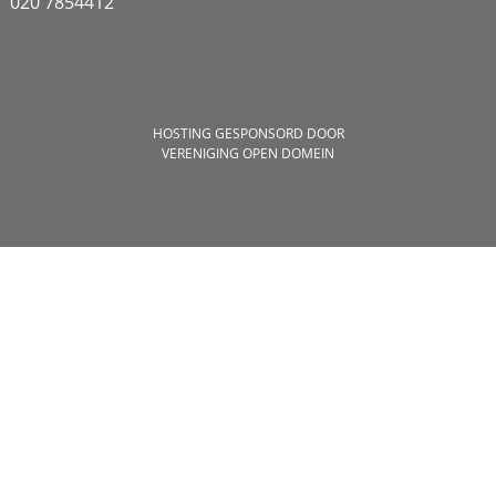
020 7854412
HOSTING GESPONSORD DOOR
VERENIGING OPEN DOMEIN