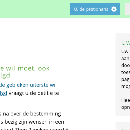
U, de petitionaris
Uw
Uw 
aan
doo
e wil moet, ook
toe
lgd
pagi
e gebleken uiterste wil
mog
lgd
vraagt u de petitie te
Hee
opni
us na over de bestemming
as bezig zijn wensen in een
 stierf Theo 2 weken voordat