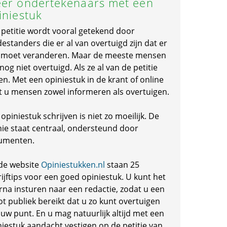
er ondertekenaars met een
iniestuk
 petitie wordt vooral getekend door
standers die er al van overtuigd zijn dat er
s moet veranderen. Maar de meeste mensen
 nog niet overtuigd. Als ze al van de petitie
en. Met een opiniestuk in de krant of online
t u mensen zowel informeren als overtuigen.
opiniestuk schrijven is niet zo moeilijk. De
nie staat centraal, ondersteund door
umenten.
de website
Opiniestukken.nl
staan 25
ijftips voor een goed opiniestuk. U kunt het
rna insturen naar een redactie, zodat u een
ot publiek bereikt dat u zo kunt overtuigen
 uw punt. En u mag natuurlijk altijd met een
niestuk aandacht vestigen op de petitie van