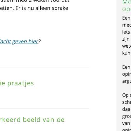
Me
op
etten. Er is nu alleen sprake
Een
mede
iet
zijn
acht geven hier
?
wet
kun
Een 
opi
arg
 praatjes
Op 
schr
daa
gro
rkeerd beeld van de
van
opi