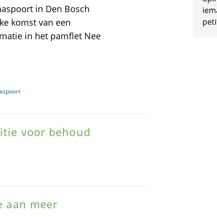
aspoort in Den Bosch
iem
jke komst van een
peti
matie in het pamflet Nee
aaspoort
titie voor behoud
te aan meer