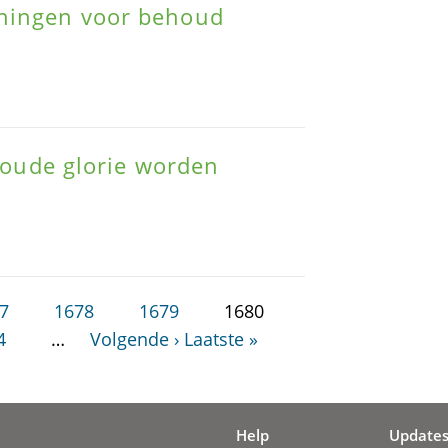
eningen voor behoud
n oude glorie worden
7
1678
1679
1680
4
…
Volgende ›
Laatste »
Help
Update