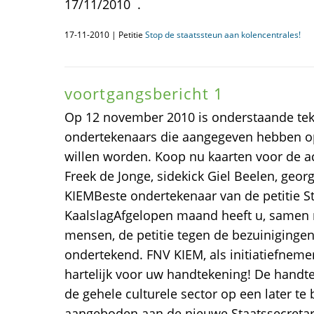
17/11/2010 .
17-11-2010 | Petitie
Stop de staatssteun aan kolencentrales!
voortgangsbericht 1
Op 12 november 2010 is onderstaande tek
ondertekenaars die aangegeven hebben o
willen worden. Koop nu kaarten voor de 
Freek de Jonge, sidekick Giel Beelen, geo
KIEMBeste ondertekenaar van de petitie St
KaalslagAfgelopen maand heeft u, samen
mensen, de petitie tegen de bezuinigingen
ondertekend. FNV KIEM, als initiatiefnemer
hartelijk voor uw handtekening! De han
de gehele culturele sector op een later 
aangeboden aan de nieuwe Staatssecretaris