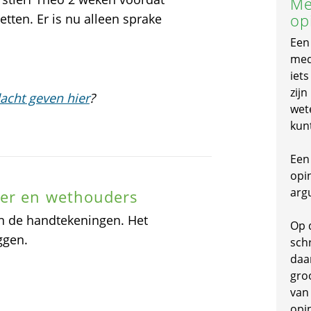
Me
op
etten. Er is nu alleen sprake
Een
mede
iet
zijn
acht geven hier
?
wet
kun
Een 
opi
arg
ter en wethouders
n de handtekeningen. Het
Op 
ggen.
schr
daa
gro
van
opi