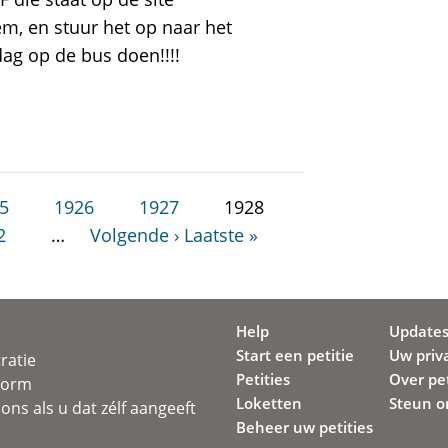
em, en stuur het op naar het
ag op de bus doen!!!!
5
1926
1927
1928
2
…
Volgende ›
Laatste »
Help
Update
Start een petitie
Uw priv
ratie
Petities
Over pet
svorm
Loketten
Steun o
ons als u dat zélf aangeeft
Beheer uw petities