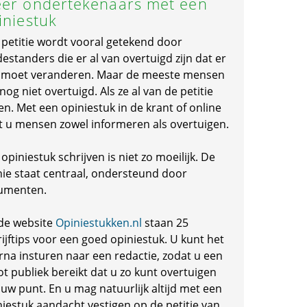
er ondertekenaars met een
iniestuk
 petitie wordt vooral getekend door
standers die er al van overtuigd zijn dat er
s moet veranderen. Maar de meeste mensen
 nog niet overtuigd. Als ze al van de petitie
en. Met een opiniestuk in de krant of online
t u mensen zowel informeren als overtuigen.
opiniestuk schrijven is niet zo moeilijk. De
nie staat centraal, ondersteund door
umenten.
de website
Opiniestukken.nl
staan 25
ijftips voor een goed opiniestuk. U kunt het
rna insturen naar een redactie, zodat u een
ot publiek bereikt dat u zo kunt overtuigen
 uw punt. En u mag natuurlijk altijd met een
niestuk aandacht vestigen op de petitie van