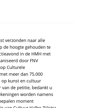
st verzonden naar alle
p de hoogte gehouden te
actieavond in de HMH met
rganiseerd door FNV
op Culturele
 met meer dan 75.000
 op kunst en cultuur
 van de petitie, bedankt u
dtekeningen worden namens
te bepalen moment
 van Cultuur Halbe Zijlstra.