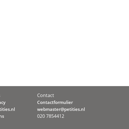
Contact
s
acy
Contactformulier
ities.nl
webmaster@petities.nl
020 7854412
ns