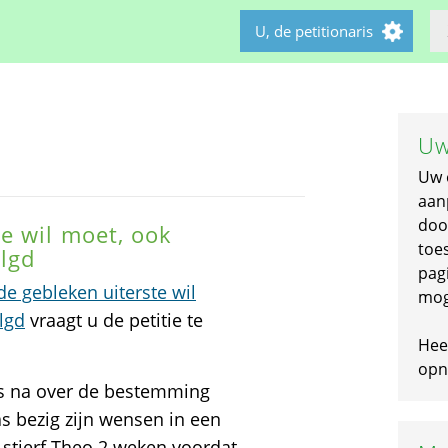
U, de petitionaris
Uw
Uw 
aan
doo
e wil moet, ook
toe
lgd
pagi
e gebleken uiterste wil
mog
lgd
vraagt u de petitie te
Hee
opni
us na over de bestemming
as bezig zijn wensen in een
 stierf Theo 2 weken voordat