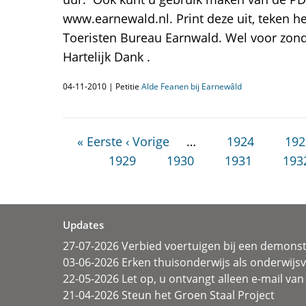
www.earnewald.nl. Print deze uit, teken h
Toeristen Bureau Earnwald. Wel voor zond
Hartelijk Dank .
04-11-2010 | Petitie
Alde Feanen bij Earnewâld
« Eerste
‹ Vorige
…
1924
192
1929
1930
1931
193
Updates
27-07-2026 Verbied voertuigen bij een demonst
03-06-2026 Erken thuisonderwijs als onderwij
22-05-2026 Let op, u ontvangt alleen e-mail van 
21-04-2026 Steun het Groen Staal Project