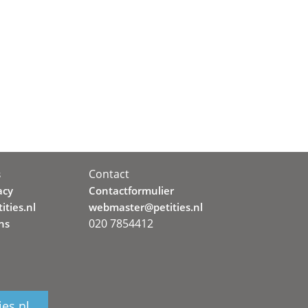
Contact
s
acy
Contactformulier
ities.nl
webmaster@petities.nl
020 7854412
ns
ies.nl