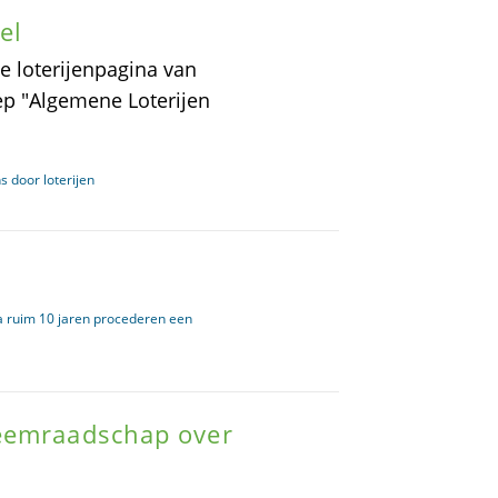
el
de loterijenpagina van
oep "Algemene Loterijen
s door loterijen
na ruim 10 jaren procederen een
heemraadschap over