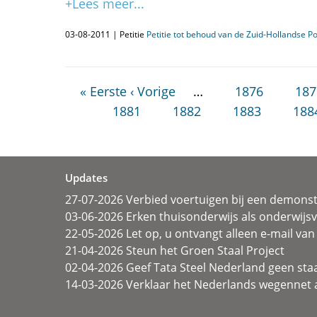
+Lees meer...
03-08-2011 | Petitie
Petitie tot behoud van de Zuid-Hollandse P
« Eerste
‹ Vorige
…
1876
187
1881
1882
1883
188
Updates
27-07-2026 Verbied voertuigen bij een demonst
03-06-2026 Erken thuisonderwijs als onderwij
22-05-2026 Let op, u ontvangt alleen e-mail van 
21-04-2026 Steun het Groen Staal Project
02-04-2026 Geef Tata Steel Nederland geen sta
14-03-2026 Verklaar het Nederlands wegennet a