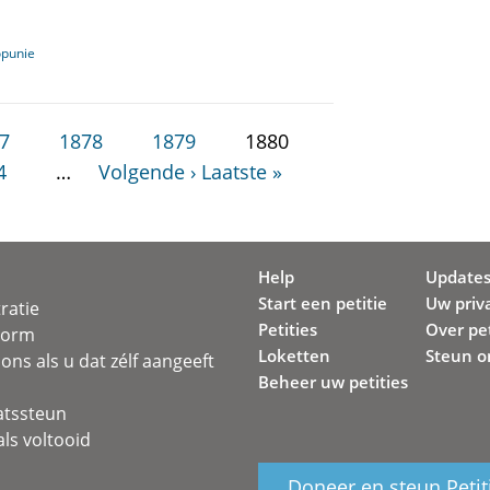
opunie
7
1878
1879
1880
4
…
Volgende ›
Laatste »
Help
Update
Start een petitie
Uw priv
ratie
Petities
Over pet
svorm
Loketten
Steun o
ons als u dat zélf aangeeft
Beheer uw petities
atssteun
ls voltooid
Doneer en steun Petit