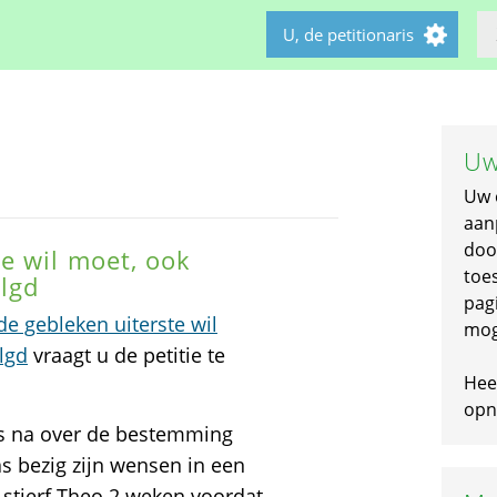
U, de petitionaris
Uw
Uw 
aan
doo
e wil moet, ook
toe
lgd
pagi
e gebleken uiterste wil
mog
lgd
vraagt u de petitie te
Hee
opni
us na over de bestemming
as bezig zijn wensen in een
 stierf Theo 2 weken voordat