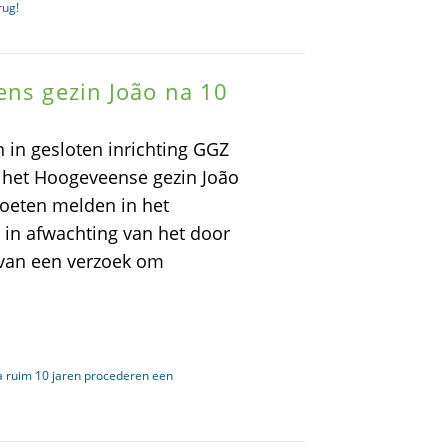
rug!
ens gezin João na 10
in gesloten inrichting GGZ
 het Hoogeveense gezin João
oeten melden in het
g in afwachting van het door
 van een verzoek om
na ruim 10 jaren procederen een