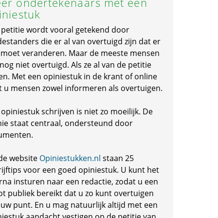
er ondertekenaars met een
iniestuk
 petitie wordt vooral getekend door
standers die er al van overtuigd zijn dat er
s moet veranderen. Maar de meeste mensen
 nog niet overtuigd. Als ze al van de petitie
en. Met een opiniestuk in de krant of online
t u mensen zowel informeren als overtuigen.
opiniestuk schrijven is niet zo moeilijk. De
nie staat centraal, ondersteund door
umenten.
de website
Opiniestukken.nl
staan 25
ijftips voor een goed opiniestuk. U kunt het
rna insturen naar een redactie, zodat u een
ot publiek bereikt dat u zo kunt overtuigen
 uw punt. En u mag natuurlijk altijd met een
niestuk aandacht vestigen op de petitie van