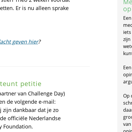
Me
op
etten. Er is nu alleen sprake
Een
mede
iet
zijn
acht geven hier
?
wet
kun
Een 
opi
arg
teunt petitie
partner van Challenge Day)
Op 
hen de volgende e-mail:
schr
j zijn dankbaar dat je zo
daa
gro
de officiële Nederlandse
van
y Foundation.
opi