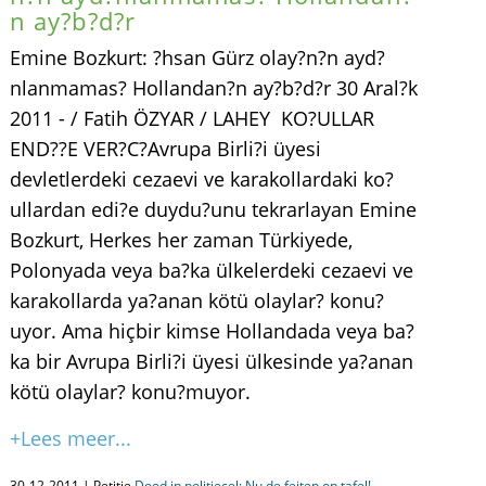
n ay?b?d?r
Emine Bozkurt: ?hsan Gürz olay?n?n ayd?
nlanmamas? Hollandan?n ay?b?d?r 30 Aral?k
2011 - / Fatih ÖZYAR / LAHEY KO?ULLAR
END??E VER?C?Avrupa Birli?i üyesi
devletlerdeki cezaevi ve karakollardaki ko?
ullardan edi?e duydu?unu tekrarlayan Emine
Bozkurt, Herkes her zaman Türkiyede,
Polonyada veya ba?ka ülkelerdeki cezaevi ve
karakollarda ya?anan kötü olaylar? konu?
uyor. Ama hiçbir kimse Hollandada veya ba?
ka bir Avrupa Birli?i üyesi ülkesinde ya?anan
kötü olaylar? konu?muyor.
+Lees meer...
30-12-2011 | Petitie
Dood in politiecel: Nu de feiten op tafel!