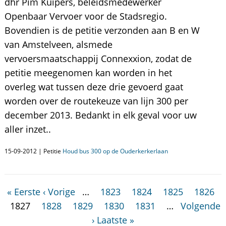
dhr Pim Kuipers, beleidsmedewerker
Openbaar Vervoer voor de Stadsregio.
Bovendien is de petitie verzonden aan B en W
van Amstelveen, alsmede
vervoersmaatschappij Connexxion, zodat de
petitie meegenomen kan worden in het
overleg wat tussen deze drie gevoerd gaat
worden over de routekeuze van lijn 300 per
december 2013. Bedankt in elk geval voor uw
aller inzet..
15-09-2012 | Petitie
Houd bus 300 op de Ouderkerkerlaan
« Eerste
‹ Vorige
…
1823
1824
1825
1826
1827
1828
1829
1830
1831
…
Volgende
›
Laatste »