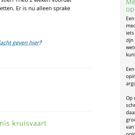
Me
op
etten. Er is nu alleen sprake
Een
mede
iet
zijn
acht geven hier
?
wet
kun
Een 
opi
arg
Op 
schr
daa
gro
nis kruisvaart
van
opi