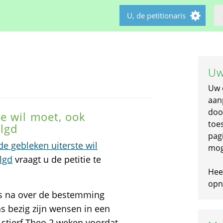
U, de petitionaris
Uw
Uw 
aan
doo
e wil moet, ook
toe
lgd
pagi
e gebleken uiterste wil
mog
lgd
vraagt u de petitie te
Hee
opni
us na over de bestemming
as bezig zijn wensen in een
 stierf Theo 2 weken voordat