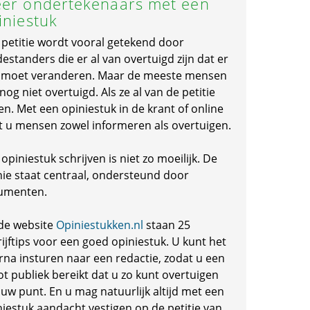
er ondertekenaars met een
iniestuk
 petitie wordt vooral getekend door
standers die er al van overtuigd zijn dat er
s moet veranderen. Maar de meeste mensen
 nog niet overtuigd. Als ze al van de petitie
en. Met een opiniestuk in de krant of online
t u mensen zowel informeren als overtuigen.
opiniestuk schrijven is niet zo moeilijk. De
nie staat centraal, ondersteund door
umenten.
de website
Opiniestukken.nl
staan 25
ijftips voor een goed opiniestuk. U kunt het
rna insturen naar een redactie, zodat u een
ot publiek bereikt dat u zo kunt overtuigen
 uw punt. En u mag natuurlijk altijd met een
niestuk aandacht vestigen op de petitie van