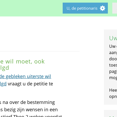
U, de petitionaris
Uw
Uw 
aan
doo
e wil moet, ook
toe
lgd
pagi
e gebleken uiterste wil
mog
lgd
vraagt u de petitie te
Hee
opni
us na over de bestemming
as bezig zijn wensen in een
 stierf Theo 2 weken voordat