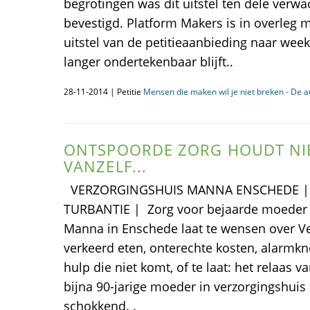
begrotingen was dit uitstel ten dele verw
bevestigd. Platform Makers is in overleg m
uitstel van de petitieaanbieding naar week
langer ondertekenbaar blijft..
28-11-2014 | Petitie
Mensen die maken wil je niet breken - De 
ONTSPOORDE ZORG HOUDT NIE
VANZELF...
VERZORGINGSHUIS MANNA ENSCHEDE | 
TURBANTIE | Zorg voor bejaarde moeder (
Manna in Enschede laat te wensen over V
verkeerd eten, onterechte kosten, alarmkn
hulp die niet komt, of te laat: het relaas 
bijna 90-jarige moeder in verzorgingshuis
schokkend. .