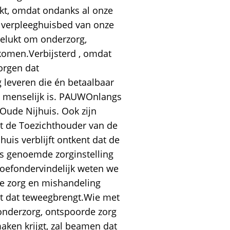
nkt, omdat ondanks al onze
 verpleeghuisbed van onze
gelukt om onderzorg,
komen.Verbijsterd , omdat
borgen dat
 leveren die én betaalbaar
n menselijk is. PAUWOnlangs
Oude Nijhuis. Ook zijn
at de Toezichthouder van de
uis verblijft ontkent dat de
s genoemde zorginstelling
oefondervindelijk weten we
e zorg en mishandeling
at dat teweegbrengt.Wie met
onderzorg, ontspoorde zorg
aken krijgt, zal beamen dat