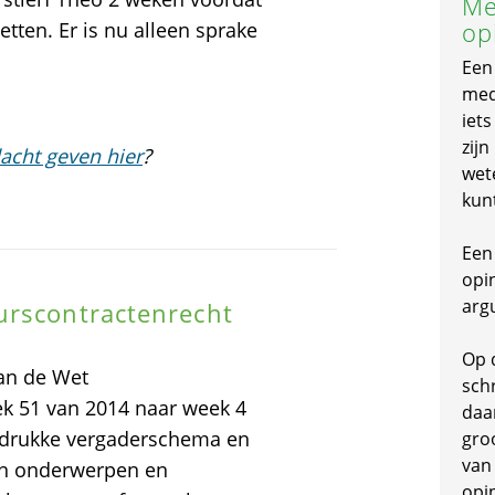
Me
op
etten. Er is nu alleen sprake
Een
mede
iet
zijn
acht geven hier
?
wet
kun
Een 
opi
arg
urscontractenrecht
Op 
an de Wet
schr
ek 51 van 2014 naar week 4
daa
et drukke vergaderschema en
gro
van
len onderwerpen en
opi