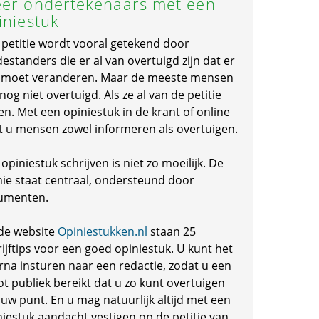
er ondertekenaars met een
iniestuk
 petitie wordt vooral getekend door
standers die er al van overtuigd zijn dat er
s moet veranderen. Maar de meeste mensen
 nog niet overtuigd. Als ze al van de petitie
en. Met een opiniestuk in de krant of online
t u mensen zowel informeren als overtuigen.
opiniestuk schrijven is niet zo moeilijk. De
nie staat centraal, ondersteund door
umenten.
de website
Opiniestukken.nl
staan 25
ijftips voor een goed opiniestuk. U kunt het
rna insturen naar een redactie, zodat u een
ot publiek bereikt dat u zo kunt overtuigen
 uw punt. En u mag natuurlijk altijd met een
niestuk aandacht vestigen op de petitie van