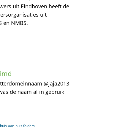
wers uit Eindhoven heeft de
ersorganisaties uit
NS en NMBS.
aimd
Twitterdomeinnaam @jaja2013
f was de naam al in gebruik
 huis-aan-huis folders