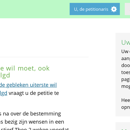
U, de petitionaris
Uw
Uw 
aan
doo
e wil moet, ook
toe
lgd
pagi
e gebleken uiterste wil
mog
lgd
vraagt u de petitie te
Hee
opni
us na over de bestemming
as bezig zijn wensen in een
 stierf Theo 2 weken voordat