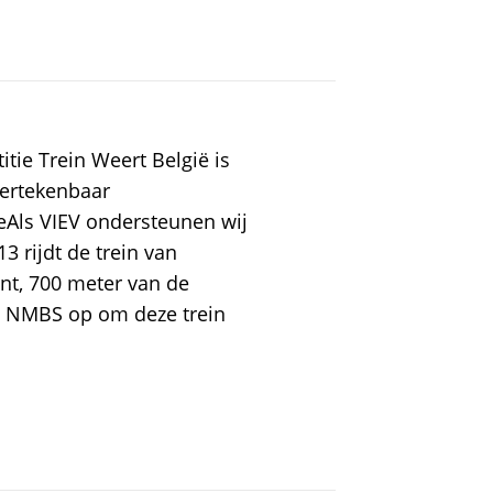
tie Trein Weert België is
dertekenbaar
gieAls VIEV ondersteunen wij
3 rijdt de trein van
t, 700 meter van de
en NMBS op om deze trein