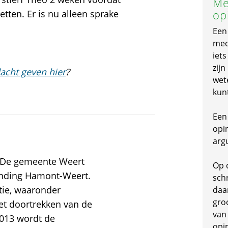
Me
op
etten. Er is nu alleen sprake
Een
mede
iet
zijn
acht geven hier
?
wet
kun
Een 
opi
arg
g De gemeente Weert
Op 
binding Hamont-Weert.
schr
tie, waaronder
daa
gro
het doortrekken van de
van
2013 wordt de
opi