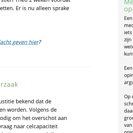
Me
op
etten. Er is nu alleen sprake
Een
mede
iet
zijn
acht geven hier
?
wet
kun
Een 
opi
arg
orzaak
Op 
stitie bekend dat de
schr
en worden. Volgens de
daa
 nodig om het overschot aan
gro
van
raag naar celcapaciteit
opi