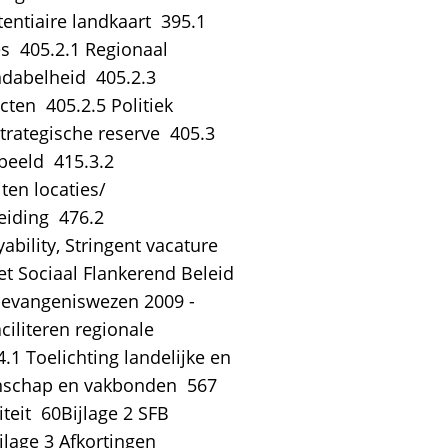
ntiaire landkaart  395.1
  405.2.1 Regionaal
dabelheid  405.2.3
ten  405.2.5 Politiek
trategische reserve  405.3
beeld  415.3.2
ten locaties/
eiding  476.2
ability, Stringent vacature
et Sociaal Flankerend Beleid 
Gevangeniswezen 2009 -
ciliteren regionale
4.1 Toelichting landelijke en
nschap en vakbonden  567
teit  60Bijlage 2 SFB
lage 3 Afkortingen 