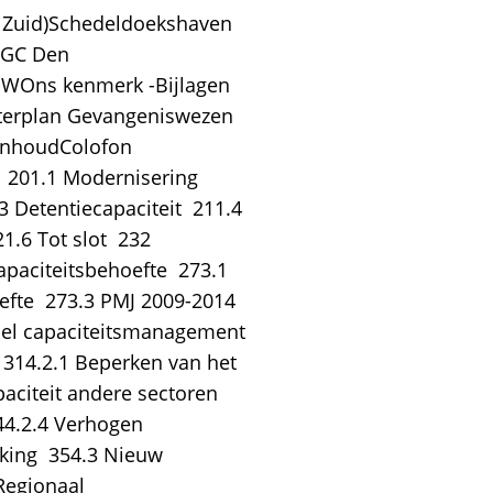
 Zuid)Schedeldoekshaven
 GC Den
GWOns kenmerk -Bijlagen
sterplan Gevangeniswezen
InhoudColofon 
 201.1 Modernisering
 Detentiecapaciteit  211.4
1.6 Tot slot  232
aciteitsbehoefte  273.1
fte  273.3 PMJ 2009-2014 
bel capaciteitsmanagement 
 314.2.1 Beperken van het
paciteit andere sectoren 
344.2.4 Verhogen
king  354.3 Nieuw
Regionaal