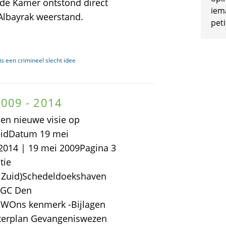
de Kamer ontstond direct
iem
Albayrak weerstand.
peti
s een crimineel slecht idee
009 - 2014
en nieuwe visie op
eidDatum 19 mei
2014 | 19 mei 2009Pagina 3
tie
 Zuid)Schedeldoekshaven
 GC Den
GWOns kenmerk -Bijlagen
sterplan Gevangeniswezen