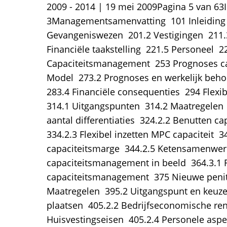
2009 - 2014 | 19 mei 2009Pagina 5 van 63
3Managementsamenvatting  101 Inleiding 
Gevangeniswezen  201.2 Vestigingen  211.3
Financiële taakstelling  221.5 Personeel  22
Capaciteitsmanagement  253 Prognoses cap
Model  273.2 Prognoses en werkelijk behoe
283.4 Financiële consequenties  294 Flexi
314.1 Uitgangspunten  314.2 Maatregelen 
aantal differentiaties  324.2.2 Benutten ca
334.2.3 Flexibel inzetten MPC capaciteit  
capaciteitsmarge  344.2.5 Ketensamenwer
capaciteitsmanagement in beeld  364.3.1 
capaciteitsmanagement  375 Nieuwe penite
Maatregelen  395.2 Uitgangspunt en keuzes
plaatsen  405.2.2 Bedrijfseconomische ren
Huisvestingseisen  405.2.4 Personele aspec