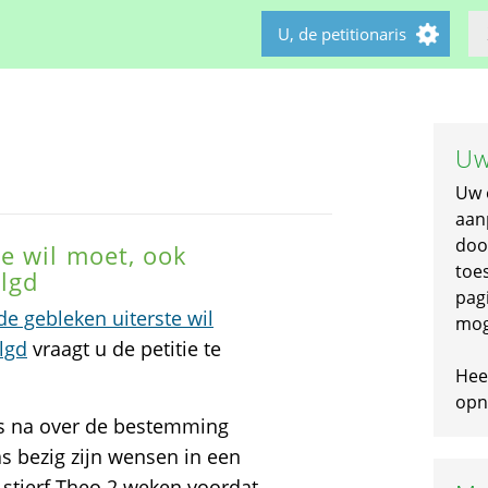
U, de petitionaris
Uw
Uw 
aan
doo
e wil moet, ook
toe
lgd
pagi
e gebleken uiterste wil
mog
lgd
vraagt u de petitie te
Hee
opni
us na over de bestemming
as bezig zijn wensen in een
 stierf Theo 2 weken voordat