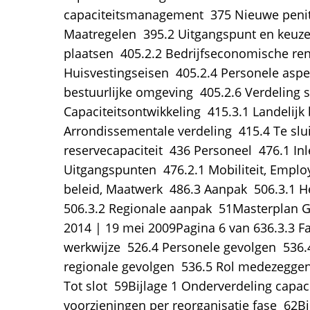
capaciteitsmanagement  375 Nieuwe penite
Maatregelen  395.2 Uitgangspunt en keuzes
plaatsen  405.2.2 Bedrijfseconomische ren
Huisvestingseisen  405.2.4 Personele aspec
bestuurlijke omgeving  405.2.6 Verdeling s
Capaciteitsontwikkeling  415.3.1 Landelijk 
Arrondissementale verdeling  415.4 Te slui
reservecapaciteit  436 Personeel  476.1 Inl
Uitgangspunten  476.2.1 Mobiliteit, Employ
beleid, Maatwerk  486.3 Aanpak  506.3.1 H
506.3.2 Regionale aanpak  51Masterplan 
2014 | 19 mei 2009Pagina 6 van 636.3.3 Fa
werkwijze  526.4 Personele gevolgen  536.
regionale gevolgen  536.5 Rol medezegge
Tot slot  59Bijlage 1 Onderverdeling capaci
voorzieningen per reorganisatie fase  62Bij