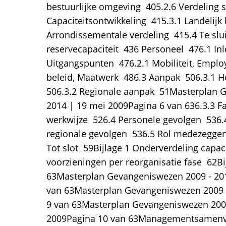
bestuurlijke omgeving  405.2.6 Verdeling s
Capaciteitsontwikkeling  415.3.1 Landelijk 
Arrondissementale verdeling  415.4 Te slui
reservecapaciteit  436 Personeel  476.1 Inl
Uitgangspunten  476.2.1 Mobiliteit, Employ
beleid, Maatwerk  486.3 Aanpak  506.3.1 H
506.3.2 Regionale aanpak  51Masterplan 
2014 | 19 mei 2009Pagina 6 van 636.3.3 Fa
werkwijze  526.4 Personele gevolgen  536.
regionale gevolgen  536.5 Rol medezegge
Tot slot  59Bijlage 1 Onderverdeling capaci
voorzieningen per reorganisatie fase  62Bij
63Masterplan Gevangeniswezen 2009 - 20
van 63Masterplan Gevangeniswezen 2009 
9 van 63Masterplan Gevangeniswezen 2009
2009Pagina 10 van 63Managementsamenva