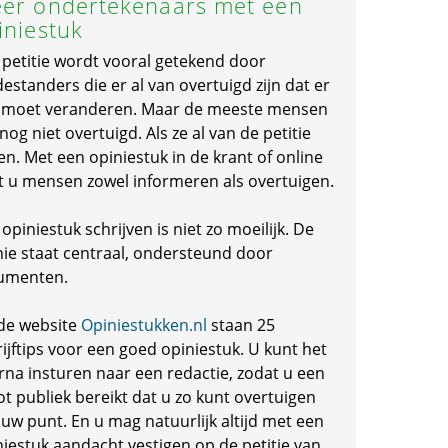
er ondertekenaars met een
iniestuk
 petitie wordt vooral getekend door
standers die er al van overtuigd zijn dat er
s moet veranderen. Maar de meeste mensen
 nog niet overtuigd. Als ze al van de petitie
en. Met een opiniestuk in de krant of online
t u mensen zowel informeren als overtuigen.
opiniestuk schrijven is niet zo moeilijk. De
nie staat centraal, ondersteund door
umenten.
de website
Opiniestukken.nl
staan 25
ijftips voor een goed opiniestuk. U kunt het
rna insturen naar een redactie, zodat u een
ot publiek bereikt dat u zo kunt overtuigen
 uw punt. En u mag natuurlijk altijd met een
niestuk aandacht vestigen op de petitie van