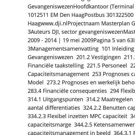
GevangeniswezenHoofdkantoor (Terminal
1012511 EM Den HaagPostbus 301322500
Haagwww.dji.nlProjectnaam Masterplan 
3Auteurs DJI, sector gevangeniswezenMa
2009 - 2014 | 19 mei 2009Pagina 5 van 63
3Managementsamenvatting  101 Inleiding 
Gevangeniswezen  201.2 Vestigingen  211.3
Financiële taakstelling  221.5 Personeel  22
Capaciteitsmanagement  253 Prognoses cap
Model  273.2 Prognoses en werkelijk behoe
283.4 Financiële consequenties  294 Flexi
314.1 Uitgangspunten  314.2 Maatregelen 
aantal differentiaties  324.2.2 Benutten ca
334.2.3 Flexibel inzetten MPC capaciteit  
capaciteitsmarge  344.2.5 Ketensamenwer
capaciteitsmanagement in beeld  364.3.1 