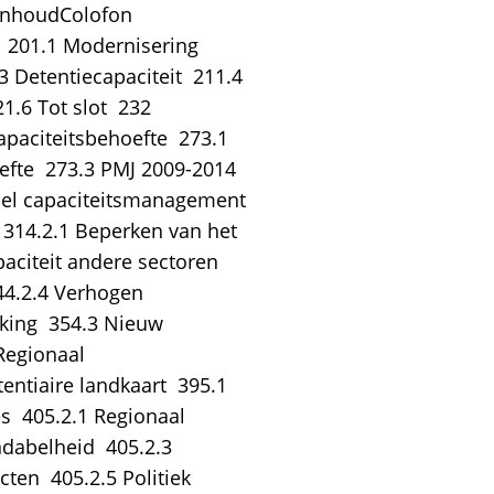
InhoudColofon 
 201.1 Modernisering
 Detentiecapaciteit  211.4
1.6 Tot slot  232
aciteitsbehoefte  273.1
fte  273.3 PMJ 2009-2014 
bel capaciteitsmanagement 
 314.2.1 Beperken van het
paciteit andere sectoren 
344.2.4 Verhogen
king  354.3 Nieuw
Regionaal
ntiaire landkaart  395.1
  405.2.1 Regionaal
dabelheid  405.2.3
ten  405.2.5 Politiek