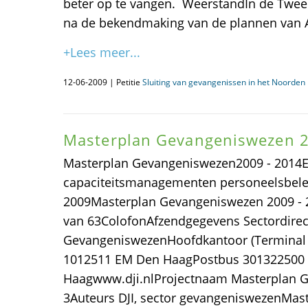
beter op te vangen. WeerstandIn de Twee
na de bekendmaking van de plannen van 
+Lees meer...
12-06-2009 | Petitie
Sluiting van gevangenissen in het Noorden i
Masterplan Gevangeniswezen 2
Masterplan Gevangeniswezen2009 - 2014E
capaciteitsmanagementen personeelsbel
2009Masterplan Gevangeniswezen 2009 - 
van 63ColofonAfzendgegevens Sectordirec
GevangeniswezenHoofdkantoor (Terminal
1012511 EM Den HaagPostbus 301322500
Haagwww.dji.nlProjectnaam Masterplan 
3Auteurs DJI, sector gevangeniswezenMa