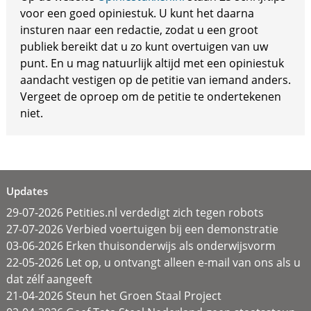
voor een goed opiniestuk. U kunt het daarna
insturen naar een redactie, zodat u een groot
publiek bereikt dat u zo kunt overtuigen van uw
punt. En u mag natuurlijk altijd met een opiniestuk
aandacht vestigen op de petitie van iemand anders.
Vergeet de oproep om de petitie te ondertekenen
niet.
Updates
29-07-2026 Petities.nl verdedigt zich tegen robots
27-07-2026 Verbied voertuigen bij een demonstratie
03-06-2026 Erken thuisonderwijs als onderwijsvorm
22-05-2026 Let op, u ontvangt alleen e-mail van ons als u
dat zélf aangeeft
21-04-2026 Steun het Groen Staal Project