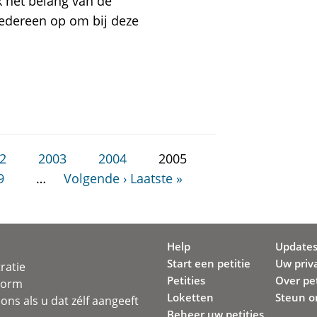
 het belang van de
 iedereen op om bij deze
2
2003
2004
2005
9
…
Volgende ›
Laatste »
Help
Update
Start een petitie
Uw priv
ratie
Petities
Over pet
svorm
Loketten
Steun o
ons als u dat zélf aangeeft
Beheer uw petities