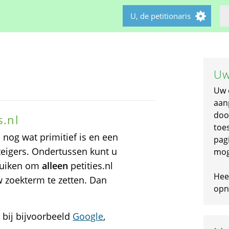
U, de petitionaris
Uw
Uw 
aan
doo
s.nl
toe
 nog wat primitief is en een
pagi
teigers. Ondertussen kunt u
mog
ruiken om
alleen
petities.nl
Hee
w zoekterm te zetten. Dan
opni
n bij bijvoorbeeld
Google
,