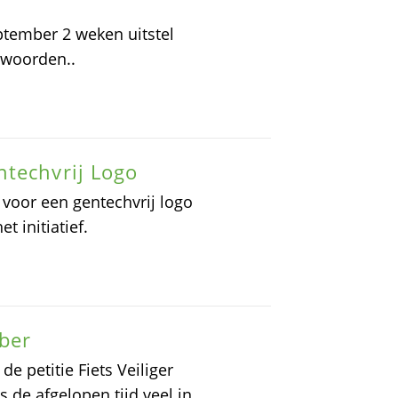
tember 2 weken uitstel
twoorden..
ntechvrij Logo
 voor een gentechvrij logo
t initiatief.
ober
 petitie Fiets Veiliger
de afgelopen tijd veel in