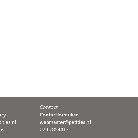
Contact
s
acy
Contactformulier
ities.nl
webmaster@petities.nl
020 7854412
ns