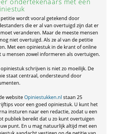
er ondertekenaars met een
iniestuk
 petitie wordt vooral getekend door
standers die er al van overtuigd zijn dat er
s moet veranderen. Maar de meeste mensen
 nog niet overtuigd. Als ze al van de petitie
en. Met een opiniestuk in de krant of online
t u mensen zowel informeren als overtuigen.
opiniestuk schrijven is niet zo moeilijk. De
nie staat centraal, ondersteund door
umenten.
de website
Opiniestukken.nl
staan 25
ijftips voor een goed opiniestuk. U kunt het
rna insturen naar een redactie, zodat u een
ot publiek bereikt dat u zo kunt overtuigen
 uw punt. En u mag natuurlijk altijd met een
niestuk aandacht vestigen op de petitie van