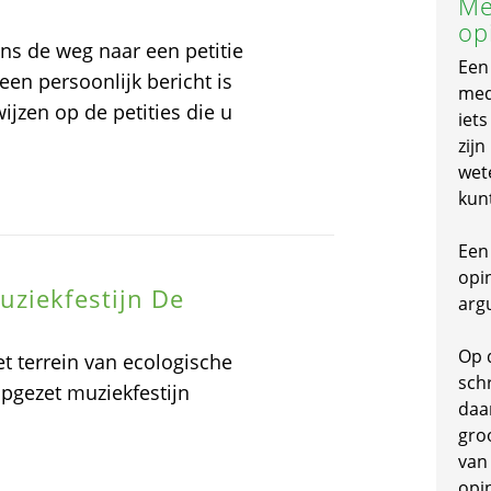
Me
op
s de weg naar een petitie
Een
een persoonlijk bericht is
mede
wijzen op de petities die u
iet
zijn
wet
kun
Een 
opi
uziekfestijn De
arg
Op 
t terrein van ecologische
schr
pgezet muziekfestijn
daa
gro
van
opi