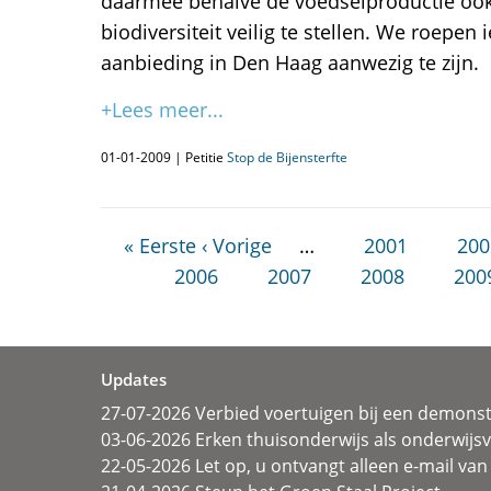
daarmee behalve de voedselproductie ook
biodiversiteit veilig te stellen. We roepen
aanbieding in Den Haag aanwezig te zijn.
+Lees meer...
01-01-2009 | Petitie
Stop de Bijensterfte
« Eerste
‹ Vorige
…
2001
200
2006
2007
2008
200
Updates
27-07-2026 Verbied voertuigen bij een demonst
03-06-2026 Erken thuisonderwijs als onderwij
22-05-2026 Let op, u ontvangt alleen e-mail van 