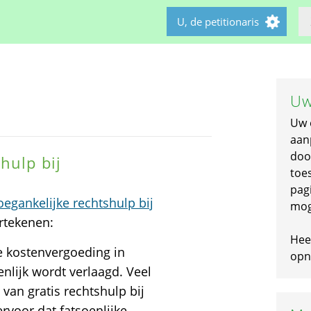
U, de petitionaris
Uw
Uw 
aan
doo
hulp bij
toe
pagi
egankelijke rechtshulp bij
mog
ertekenen:
Hee
e kostenvergoeding in
opni
nlijk wordt verlaagd. Veel
van gratis rechtshulp bij
rvoor dat fatsoenlijke