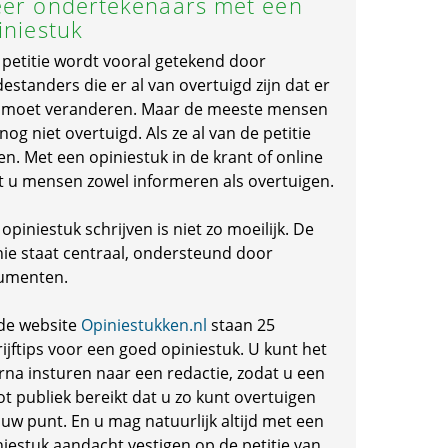
er ondertekenaars met een
iniestuk
 petitie wordt vooral getekend door
standers die er al van overtuigd zijn dat er
s moet veranderen. Maar de meeste mensen
 nog niet overtuigd. Als ze al van de petitie
en. Met een opiniestuk in de krant of online
t u mensen zowel informeren als overtuigen.
opiniestuk schrijven is niet zo moeilijk. De
nie staat centraal, ondersteund door
umenten.
de website
Opiniestukken.nl
staan 25
ijftips voor een goed opiniestuk. U kunt het
rna insturen naar een redactie, zodat u een
ot publiek bereikt dat u zo kunt overtuigen
 uw punt. En u mag natuurlijk altijd met een
niestuk aandacht vestigen op de petitie van