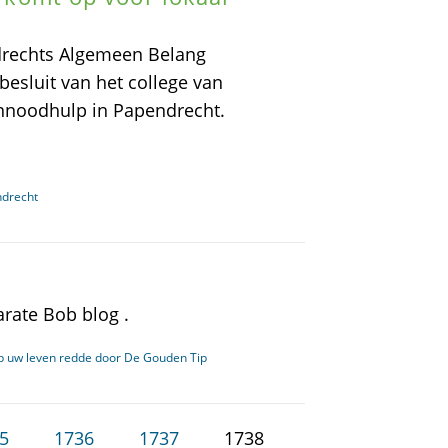
drechts Algemeen Belang
besluit van het college van
nnoodhulp in Papendrecht.
ndrecht
arate Bob blog .
ob uw leven redde door De Gouden Tip
5
1736
1737
1738