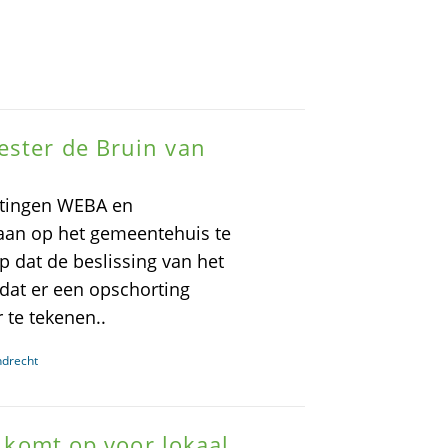
ester de Bruin van
htingen WEBA en
aan op het gemeentehuis te
 dat de beslissing van het
dat er een opschorting
 te tekenen..
ndrecht
B komt op voor lokaal