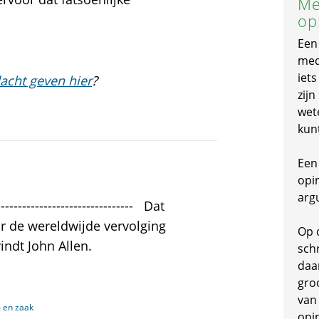
Me
op
Een
mede
iet
acht geven hier
?
zijn
wet
kun
Een 
opi
arg
------------------------------- Dat
or de wereldwijde vervolging
Op 
vindt John Allen.
schr
daa
gro
van
 en zaak
opi