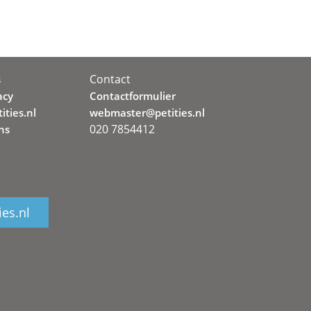
Contact
s
acy
Contactformulier
ities.nl
webmaster@petities.nl
020 7854412
ns
ies.nl