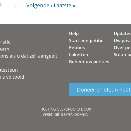
2
…
Volgende ›
Laatste »
Help
Update
Start een petitie
Uw priv
ratie
Petities
Over pet
svorm
Loketten
Steun o
ons als u dat zélf aangeeft
Beheer uw petities
atssteun
ls voltooid
Doneer en steun Petit
HOSTING GESPONSORD DOOR
VERENIGING OPEN DOMEIN