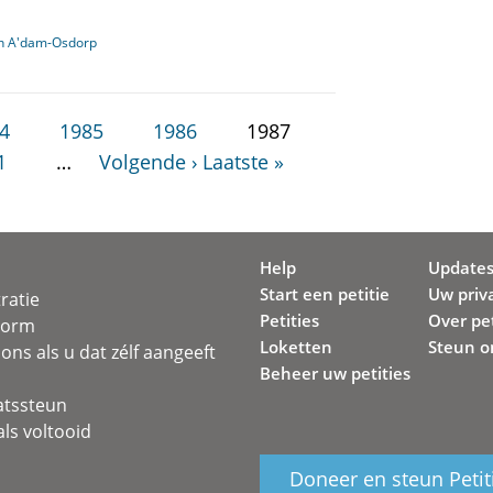
in A'dam-Osdorp
4
1985
1986
1987
1
…
Volgende ›
Laatste »
Help
Update
Start een petitie
Uw priv
ratie
Petities
Over pet
svorm
Loketten
Steun o
ons als u dat zélf aangeeft
Beheer uw petities
atssteun
ls voltooid
Doneer en steun Petit