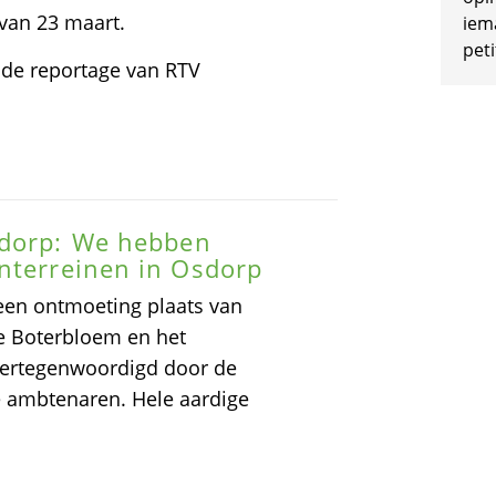
 van 23 maart.
iem
peti
er de reportage van RTV
sdorp: We hebben
nterreinen in Osdorp
een ontmoeting plaats van
e Boterbloem en het
 vertegenwoordigd door de
 ambtenaren. Hele aardige