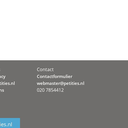
Contact
s
acy
Contactformulier
ities.nl
webmaster@petities.nl
020 7854412
ns
ies.nl