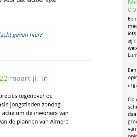
Me
op
Een
mede
iet
acht geven hier
?
zijn
wet
kun
Een 
22 maart jl. in
opi
arg
precies tegenover de
Op 
nsie jongstleden zondag
schr
 actie om de inwoners van
daa
van de plannen van Almere
gro
van
opi