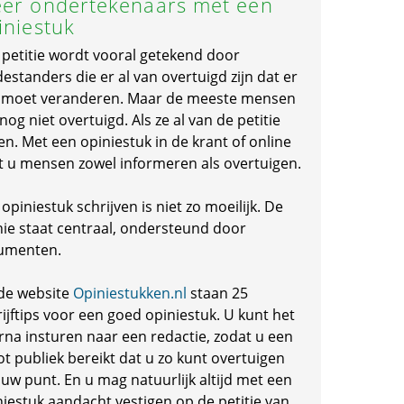
er ondertekenaars met een
iniestuk
 petitie wordt vooral getekend door
standers die er al van overtuigd zijn dat er
s moet veranderen. Maar de meeste mensen
 nog niet overtuigd. Als ze al van de petitie
en. Met een opiniestuk in de krant of online
t u mensen zowel informeren als overtuigen.
opiniestuk schrijven is niet zo moeilijk. De
nie staat centraal, ondersteund door
umenten.
de website
Opiniestukken.nl
staan 25
ijftips voor een goed opiniestuk. U kunt het
rna insturen naar een redactie, zodat u een
ot publiek bereikt dat u zo kunt overtuigen
 uw punt. En u mag natuurlijk altijd met een
niestuk aandacht vestigen op de petitie van