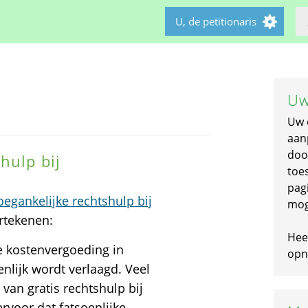
U, de petitionaris
Uw
Uw 
aan
doo
hulp bij
toe
pagi
egankelijke rechtshulp bij
mog
ertekenen:
Hee
e kostenvergoeding in
opni
nlijk wordt verlaagd. Veel
van gratis rechtshulp bij
rvoor dat fatsoenlijke