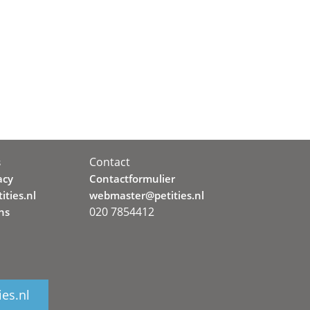
Contact
s
acy
Contactformulier
ities.nl
webmaster@petities.nl
020 7854412
ns
ies.nl