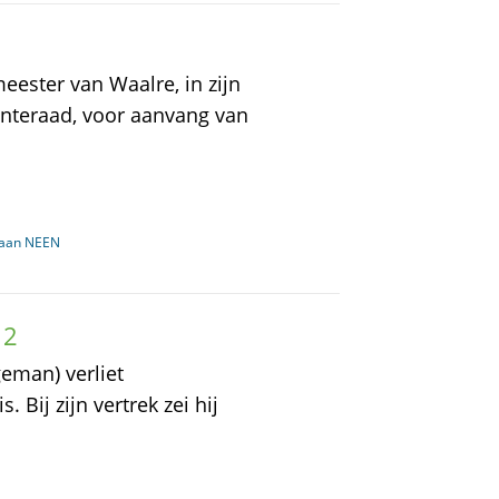
meester van Waalre, in zijn
enteraad, voor aanvang van
baan NEEN
12
geman) verliet
. Bij zijn vertrek zei hij