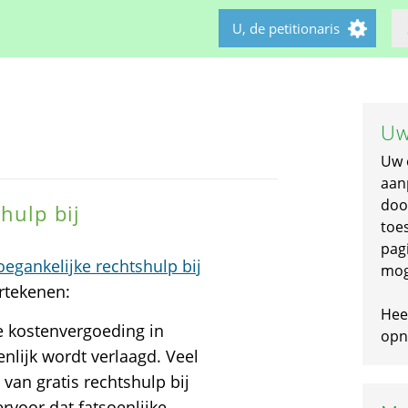
U, de petitionaris
Uw
Uw 
aan
doo
hulp bij
toe
pagi
egankelijke rechtshulp bij
mog
ertekenen:
Hee
e kostenvergoeding in
opni
nlijk wordt verlaagd. Veel
van gratis rechtshulp bij
rvoor dat fatsoenlijke