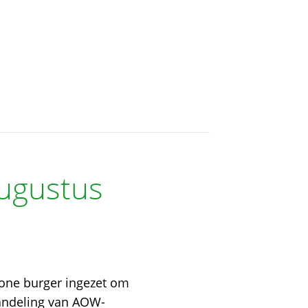
augustus
one burger ingezet om
handeling van AOW-