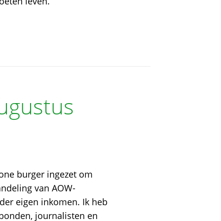
oeten leven.
augustus
one burger ingezet om
handeling van AOW-
der eigen inkomen. Ik heb
kbonden, journalisten en