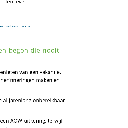
oeten leven.
ens met één inkomen
len begon die nooit
nieten van een vakantie.
e herinneringen maken en
e al jarenlang onbereikbaar
n AOW-uitkering, terwijl