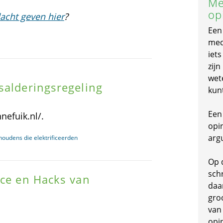
Me
op
acht geven hier
?
Een
mede
iet
zijn
wet
salderingsregeling
kun
Een 
nefuik.nl/.
opi
arg
houdens die elektrificeerden
Op 
schr
ace en Hacks van
daa
gro
van
opi