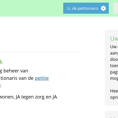
U, de petitionaris
Uw
Uw 
aan
doo
k
toe
g beheer van
pagi
tionaris van de
petitie
mog
:
Hee
wonen, JA tegen zorg en JA
opni