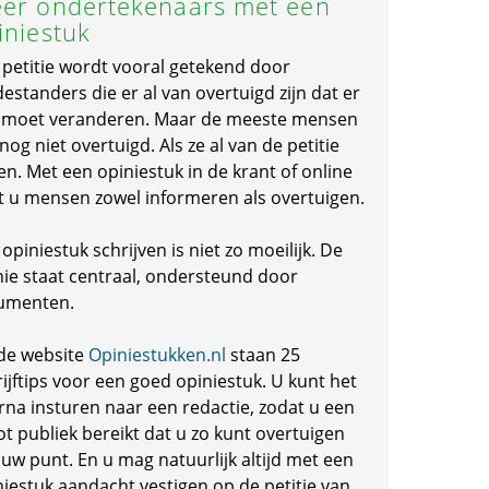
er ondertekenaars met een
iniestuk
 petitie wordt vooral getekend door
standers die er al van overtuigd zijn dat er
s moet veranderen. Maar de meeste mensen
 nog niet overtuigd. Als ze al van de petitie
en. Met een opiniestuk in de krant of online
t u mensen zowel informeren als overtuigen.
opiniestuk schrijven is niet zo moeilijk. De
nie staat centraal, ondersteund door
umenten.
de website
Opiniestukken.nl
staan 25
ijftips voor een goed opiniestuk. U kunt het
rna insturen naar een redactie, zodat u een
ot publiek bereikt dat u zo kunt overtuigen
 uw punt. En u mag natuurlijk altijd met een
niestuk aandacht vestigen op de petitie van