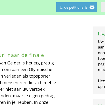
U, de petitionaris
Uw
Uw 
aan
doo
i naar de finale
toe
an Gelder is het erg prettig
pagi
nen om aan een Olympische
mog
en verleden als topsporter
Hee
l mensen zijn die zich met je
opni
er niet aan uw verzoek
inden, maar je eigen gedrag
en in je hebben. In onze