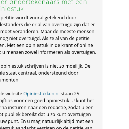
er ondertekenaars met een
iniestuk
 petitie wordt vooral getekend door
standers die er al van overtuigd zijn dat er
s moet veranderen. Maar de meeste mensen
 nog niet overtuigd. Als ze al van de petitie
en. Met een opiniestuk in de krant of online
t u mensen zowel informeren als overtuigen.
opiniestuk schrijven is niet zo moeilijk. De
nie staat centraal, ondersteund door
umenten.
de website
Opiniestukken.nl
staan 25
ijftips voor een goed opiniestuk. U kunt het
rna insturen naar een redactie, zodat u een
ot publiek bereikt dat u zo kunt overtuigen
 uw punt. En u mag natuurlijk altijd met een
niestuk aandacht vestigen op de petitie van