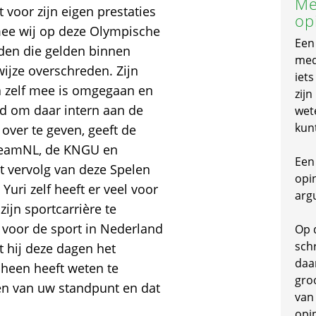
Me
 voor zijn eigen prestaties
op
mee wij op deze Olympische
Een
rden die gelden binnen
mede
jze overschreden. Zijn
iet
a zelf mee is omgegaan en
zijn
d om daar intern aan de
wet
kun
over te geven, geeft de
, TeamNL, de KNGU en
Een 
t vervolg van deze Spelen
opi
ri zelf heeft er veel voor
arg
zijn sportcarrière te
l voor de sport in Nederland
Op 
schr
t hij deze dagen het
daa
heen heeft weten te
gro
len van uw standpunt en dat
van
opi