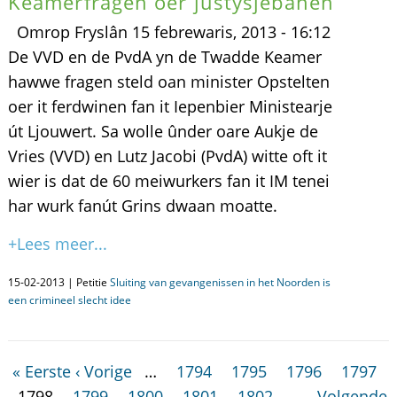
Keamerfragen oer justysjebanen
Omrop Fryslân 15 febrewaris, 2013 - 16:12
De VVD en de PvdA yn de Twadde Keamer
hawwe fragen steld oan minister Opstelten
oer it ferdwinen fan it Iepenbier Ministearje
út Ljouwert. Sa wolle ûnder oare Aukje de
Vries (VVD) en Lutz Jacobi (PvdA) witte oft it
wier is dat de 60 meiwurkers fan it IM tenei
har wurk fanút Grins dwaan moatte.
+Lees meer...
15-02-2013 | Petitie
Sluiting van gevangenissen in het Noorden is
een crimineel slecht idee
« Eerste
‹ Vorige
…
1794
1795
1796
1797
1798
1799
1800
1801
1802
…
Volgende