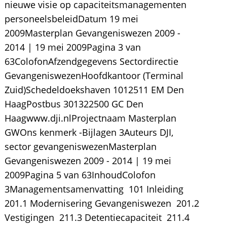
nieuwe visie op capaciteitsmanagementen
personeelsbeleidDatum 19 mei
2009Masterplan Gevangeniswezen 2009 -
2014 | 19 mei 2009Pagina 3 van
63ColofonAfzendgegevens Sectordirectie
GevangeniswezenHoofdkantoor (Terminal
Zuid)Schedeldoekshaven 1012511 EM Den
HaagPostbus 301322500 GC Den
Haagwww.dji.nlProjectnaam Masterplan
GWOns kenmerk -Bijlagen 3Auteurs DJI,
sector gevangeniswezenMasterplan
Gevangeniswezen 2009 - 2014 | 19 mei
2009Pagina 5 van 63InhoudColofon 
3Managementsamenvatting  101 Inleiding 
201.1 Modernisering Gevangeniswezen  201.2
Vestigingen  211.3 Detentiecapaciteit  211.4