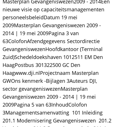
Masterplan Gevangeniswezen2009 - 2014Een
nieuwe visie op capaciteitsmanagementen
personeelsbeleidDatum 19 mei
2009Masterplan Gevangeniswezen 2009 -
2014 | 19 mei 2009Pagina 3 van
63ColofonAfzendgegevens Sectordirectie
GevangeniswezenHoofdkantoor (Terminal
Zuid)Schedeldoekshaven 1012511 EM Den
HaagPostbus 301322500 GC Den
Haagwww.dji.nlProjectnaam Masterplan
GWOns kenmerk -Bijlagen 3Auteurs DJI,
sector gevangeniswezenMasterplan
Gevangeniswezen 2009 - 2014 | 19 mei
2009Pagina 5 van 63InhoudColofon 
3Managementsamenvatting  101 Inleiding 
201.1 Modernisering Gevangeniswezen  201.2