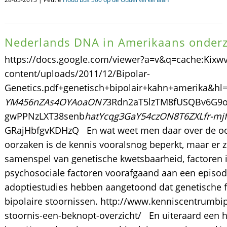
Nederlands DNA in Amerikaans onder
https://docs.google.com/viewer?a=v&q=cache:Kix
content/uploads/2011/12/Bipolar-
Genetics.pdf+genetisch+bipolair+kahn+amerika&
YM456nZAs4OYAoaON7
3Rdn2aT5lzTM8fUSQBv6G9o
gwPPNzLXT38senb
hatYcqg3GaY54czON8T6ZXLfr-mjf
GRajHbfgvKDHzQ En wat weet men daar over de oo
oorzaken is de kennis vooralsnog beperkt, maar er z
samenspel van genetische kwetsbaarheid, factoren i
psychosociale factoren voorafgaand aan een episod
adoptiestudies hebben aangetoond dat genetische fa
bipolaire stoornissen. http://www.kenniscentrumbipo
stoornis-een-beknopt-overzicht/ En uiteraard een ha