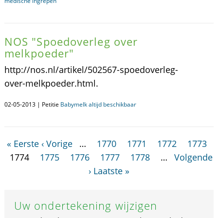
medische ingrepen
NOS "Spoedoverleg over
melkpoeder"
http://nos.nl/artikel/502567-spoedoverleg-
over-melkpoeder.html.
02-05-2013 | Petitie
Babymelk altijd beschikbaar
« Eerste
‹ Vorige
…
1770
1771
1772
1773
1774
1775
1776
1777
1778
…
Volgende
›
Laatste »
Uw ondertekening wijzigen