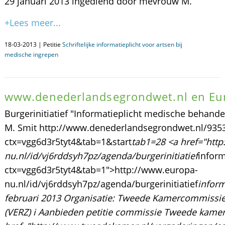
29 januari 2013 ingediend door mevrouw M.
+Lees meer...
18-03-2013 | Petitie
Schriftelijke informatieplicht voor artsen bij
medische ingrepen
www.denederlandsegrondwet.nl en Eu
Burgerinitiatief "Informatieplicht medische beha
M. Smit http://www.denederlandsegrondwet.nl/9353
ctx=vgg6d3r5tyt4&tab=1&start
tab1=28 <a href="htt
nu.nl/id/vj6rddsyh7pz/agenda/burgerinitiatief
inform
ctx=vgg6d3r5tyt4&tab=1">http://www.europa-
nu.nl/id/vj6rddsyh7pz/agenda/burgerinitiatief
infor
februari 2013 Organisatie: Tweede Kamercommissie 
(VERZ) i Aanbieden petitie commissie Tweede kamer <