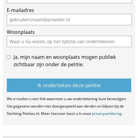
are
E-mailadres
a
human,
ignore
Woonplaats
this
field
Ja, mijn naam en woonplaats mogen publiek
zichtbaar zijn onder de petitie.
We e-mailen u een link waarmee u uw ondertekening kunt bevestigen.
Uw gegevens worden niet doorgespeeld aan derden en blijven bij de
Stichting Petities.nl. Meer hierover leest u in onze
privacyverklaring
.