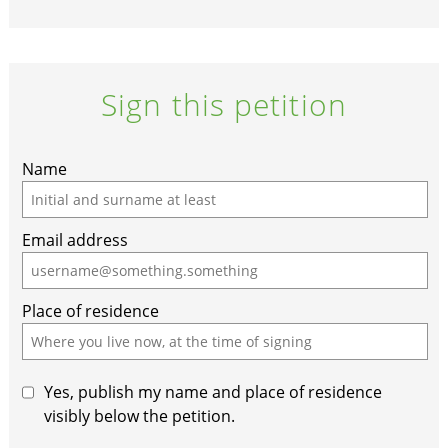
Sign this petition
If
Name
you
are
Email address
a
human,
ignore
Place of residence
this
field
Yes, publish my name and place of residence
visibly below the petition.