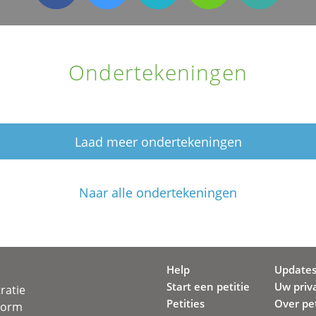
Ondertekeningen
Laad meer ondertekeningen
Naar alle ondertekeningen
Help
Update
Start een petitie
Uw priv
ratie
Petities
Over pet
svorm