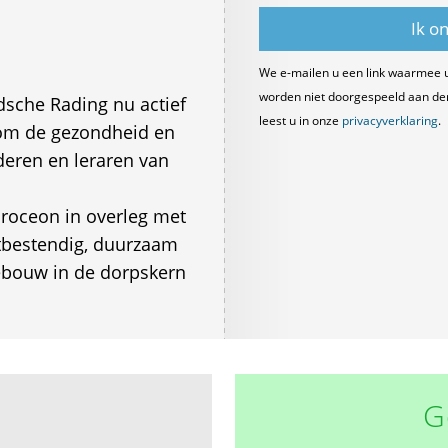
We e-mailen u een link waarmee 
worden niet doorgespeeld aan derde
sche Rading nu actief
leest u in onze
privacyverklaring
.
 om de gezondheid en
deren en leraren van
roceon in overleg met
tbestendig, duurzaam
ebouw in de dorpskern
G