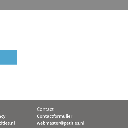
Contact
s
acy
Contactformulier
ities.nl
webmaster@petities.nl