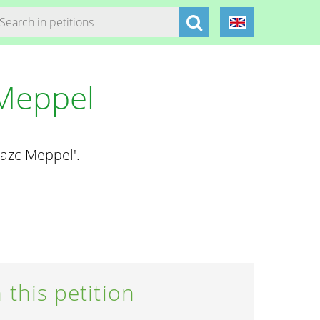
 Meppel
 azc Meppel'.
 this petition