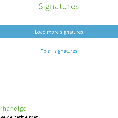
Signatures
Load more signatures
To all signatures
erhandigd
we de petitie met