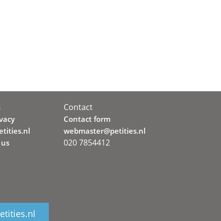
Contact
s
ivacy
Contact form
tities.nl
webmaster@petities.nl
020 7854412
 us
tities.nl