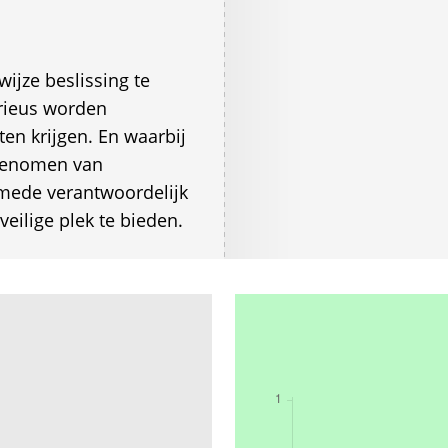
jze beslissing te
rieus worden
n krijgen. En waarbij
genomen van
mede verantwoordelijk
ilige plek te bieden.