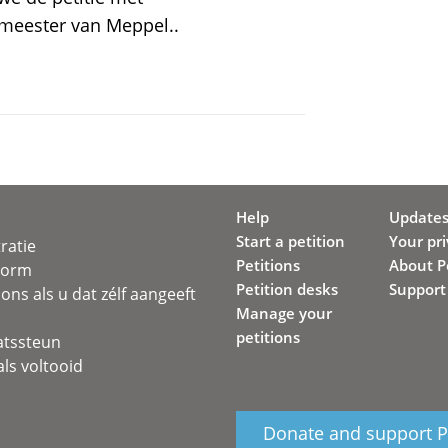
meester van Meppel..
Help
Update
Start a petition
Your pr
ratie
Petitions
About Pe
svorm
Petition desks
Support
ons als u dat zélf aangeeft
Manage your
petitions
atssteun
ls voltooid
Donate and support Pe