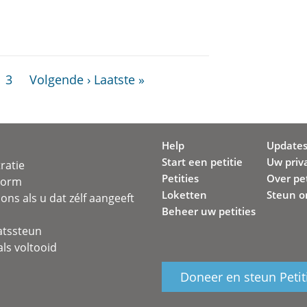
3
Volgende ›
Laatste »
Help
Update
Start een petitie
Uw priv
ratie
Petities
Over pet
svorm
Loketten
Steun o
ons als u dat zélf aangeeft
Beheer uw petities
atssteun
ls voltooid
Doneer en steun Petit