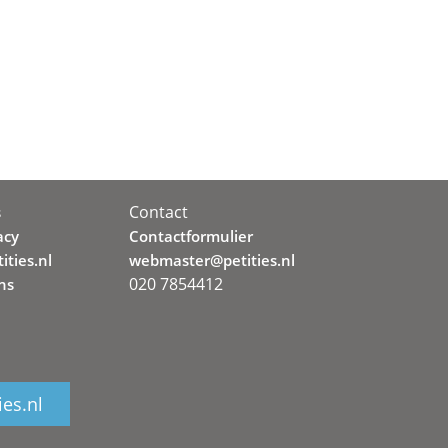
Contact
s
acy
Contactformulier
ities.nl
webmaster@petities.nl
020 7854412
ns
ies.nl