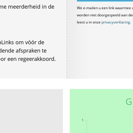
me meerderheid in de
We e-mailen u een link waarmee 
worden niet doorgespeeld aan derde
leest u in onze
privacyverklaring
.
nLinks om vóór de
dende afspraken te
oor een regeerakkoord.
G