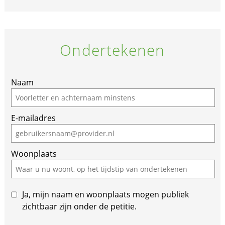
Ondertekenen
If
Naam
you
are
E-mailadres
a
human,
ignore
Woonplaats
this
field
Ja, mijn naam en woonplaats mogen publiek
zichtbaar zijn onder de petitie.