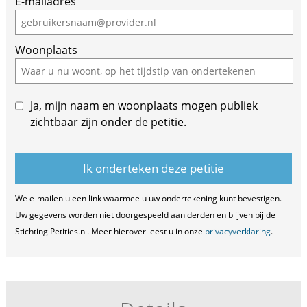
E-mailadres
a
human,
ignore
Woonplaats
this
field
Ja, mijn naam en woonplaats mogen publiek
zichtbaar zijn onder de petitie.
We e-mailen u een link waarmee u uw ondertekening kunt bevestigen.
Uw gegevens worden niet doorgespeeld aan derden en blijven bij de
Stichting Petities.nl. Meer hierover leest u in onze
privacyverklaring
.