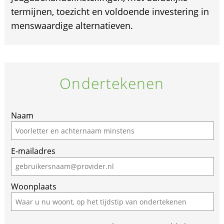
termijnen, toezicht en voldoende investering in
menswaardige alternatieven.
Ondertekenen
If
Naam
you
are
E-mailadres
a
human,
ignore
Woonplaats
this
field