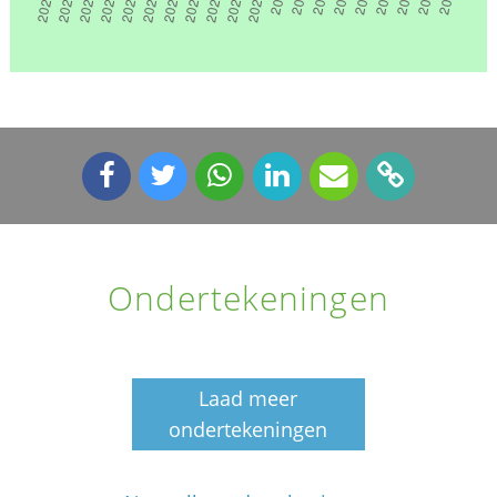
Ondertekeningen
Laad meer
ondertekeningen