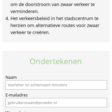
om de doorstroom van zwaar verkeer te
verminderen.
Het verkeersbeleid in het stadscentrum te
herzien om alternatieve routes voor zwaar
verkeer te creëren.
Ondertekenen
If
Naam
you
are
E-mailadres
a
human,
ignore