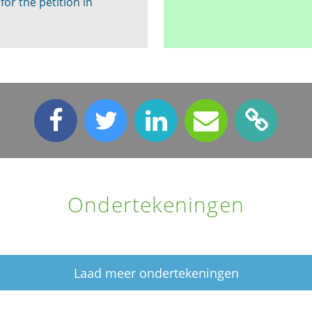
for the petition in
Ondertekeningen
Laad meer ondertekeningen