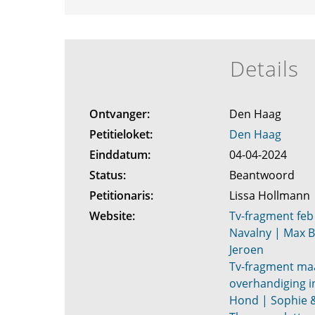
Details
Ontvanger:
Den Haag
Petitieloket:
Den Haag
Einddatum:
04-04-2024
Status:
Beantwoord
Petitionaris:
Lissa Hollmann
Website:
Tv-fragment feb 
Navalny | Max B
Jeroen
Tv-fragment maa
overhandiging i
Hond | Sophie 