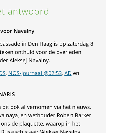
t antwoord
 voor Navalny
assade in Den Haag is op zaterdag 8
eken onthuld voor de overleden
der Aleksej Navalny.
OS
,
NOS-Journaal @02:53
,
AD
en
ONARIS
 dit ook al vernomen via het nieuws.
valnaya, en wethouder Robert Barker
ns de plaquette, waarop in het
Russisch staat: 'Aleksej Navalny