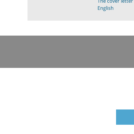
The cover letter 
English