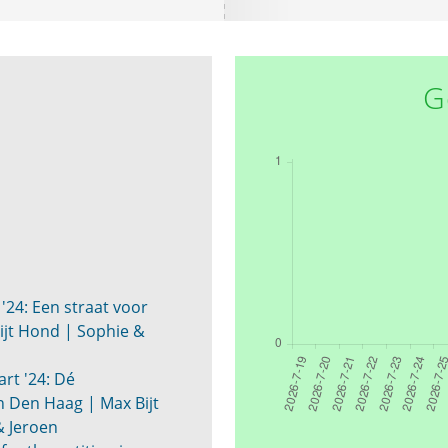
G
'24: Een straat voor
ijt Hond | Sophie &
rt '24: Dé
n Den Haag | Max Bijt
& Jeroen