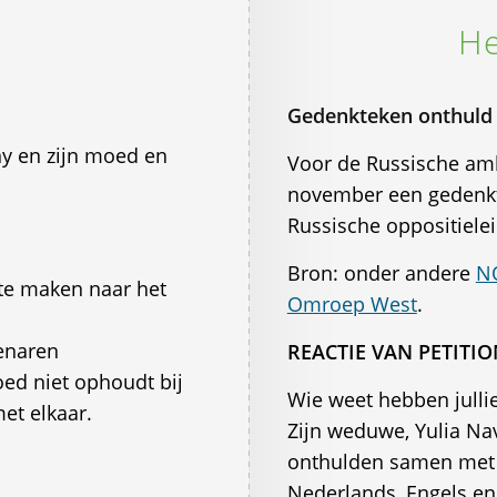
He
Gedenkteken onthuld
ny en zijn moed en
Voor de Russische amb
november een gedenkt
Russische oppositielei
Bron: onder andere
N
 te maken naar het
Omroep West
.
venaren
REACTIE VAN PETITI
oed niet ophoudt bij
Wie weet hebben jullie
et elkaar.
Zijn weduwe, Yulia Na
onthulden samen met o
Nederlands, Engels en 