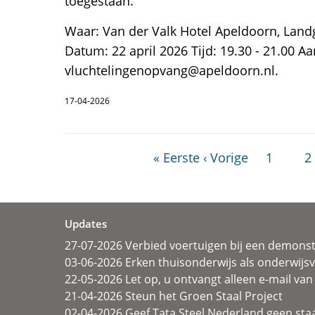
toegestaan.
Waar: Van der Valk Hotel Apeldoorn, Lan
Datum: 22 april 2026 Tijd: 19.30 - 21.00 
vluchtelingenopvang@apeldoorn.nl.
17-04-2026
« Eerste
‹ Vorige
1
2
Updates
27-07-2026 Verbied voertuigen bij een demonst
03-06-2026 Erken thuisonderwijs als onderwij
22-05-2026 Let op, u ontvangt alleen e-mail van 
21-04-2026 Steun het Groen Staal Project
02-04-2026 Geef Tata Steel Nederland geen sta