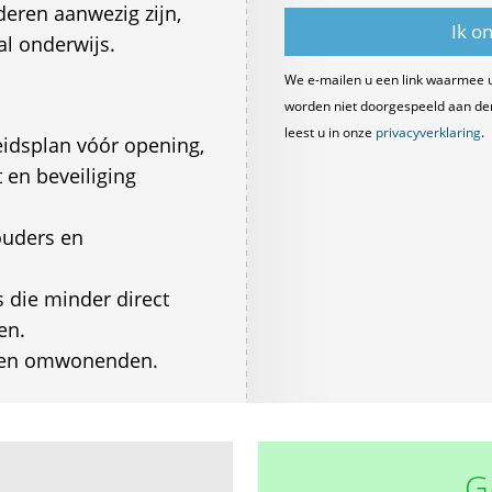
deren aanwezig zijn,
al onderwijs.
We e-mailen u een link waarmee 
worden niet doorgespeeld aan derde
leest u in onze
privacyverklaring
.
heidsplan vóór opening,
 en beveiliging
ouders en
s die minder direct
en.
s en omwonenden.
G