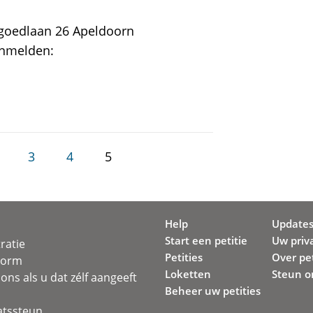
dgoedlaan 26 Apeldoorn
Aanmelden:
3
4
5
Help
Update
Start een petitie
Uw priv
ratie
Petities
Over pet
svorm
Loketten
Steun o
ons als u dat zélf aangeeft
Beheer uw petities
atssteun