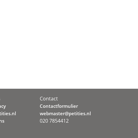
Contact
s
acy
Contactformulier
ities.nl
webmaster@petities.nl
020 7854412
ns