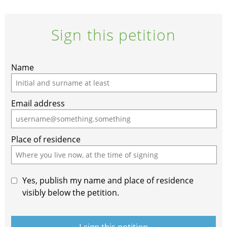
Sign this petition
If
Name
you
are
Email address
a
human,
ignore
Place of residence
this
field
Yes, publish my name and place of residence
visibly below the petition.