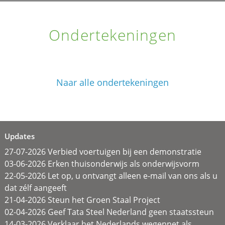
Ondertekeningen
Naar alle ondertekeningen
Updates
27-07-2026 Verbied voertuigen bij een demonstratie
03-06-2026 Erken thuisonderwijs als onderwijsvorm
22-05-2026 Let op, u ontvangt alleen e-mail van ons als u
dat zélf aangeeft
21-04-2026 Steun het Groen Staal Project
02-04-2026 Geef Tata Steel Nederland geen staatssteun
14-03-2026 Verklaar het Nederlands wegennet als