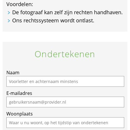
Voordelen:
De fotograaf kan zelf zijn rechten handhaven.
Ons rechtssysteem wordt ontlast.
Ondertekenen
If
Naam
you
are
E-mailadres
a
human,
ignore
Woonplaats
this
field